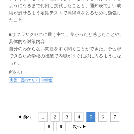
ようになるまで何回も挑戦したことと、通知表でよい成
績が残せるよう定期テストで高得点をとるために勉強し
たこと。
■サクラサクセスに通う中で、良かったと感じたことや、
具体的な対策内容
自分のわからない問題をすぐ聞くことができた。予習が
できるため学校の授業で内容がすぐに頭に入るようにな
った。
(Kさん)
出雲・雲南エリア
中学生
◀ 前へ
1
2
3
4
5
6
7
8
9
次へ ▶