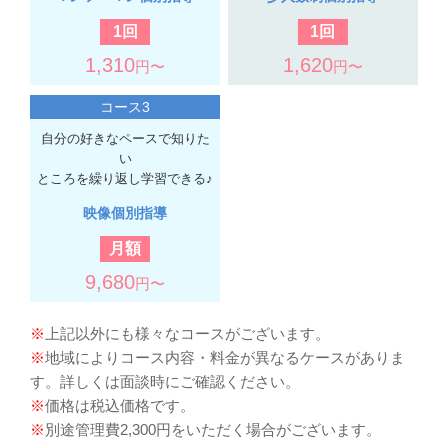
1回
1回
1,310
1,620
円〜
円〜
コース3
自分の好きなペースで知りた
い
ところを繰り返し学習できる♪
映像個別指導
月額
9,680
円〜
※
上記以外にも様々なコースがございます。
※
地域によりコース内容・料金が異なるケースがありま
す。詳しくは面談時にご確認ください。
※
価格は税込価格です。
※
別途管理費2,300円をいただく場合がございます。