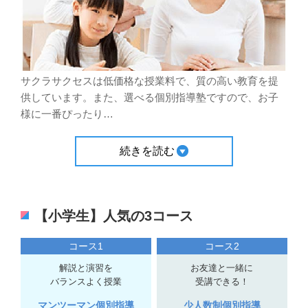
サクラサクセスは低価格な授業料で、質の高い教育を提
供しています。また、選べる個別指導塾ですので、お子
様に一番ぴったり
…
続きを読む
【小学生】人気の3コース
コース1
コース2
解説と演習を
お友達と一緒に
バランスよく授業
受講できる！
マンツーマン個別指導
少人数制個別指導