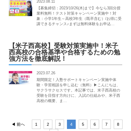
2023.08.11
【募集締切：2023/10/26(木)まで】今なら3回分授
業料無料！テスト対策キャンペーン実施中！対
象：小学1年生～高校3年生（既卒含む）/お得に受
講できるチャンス♪まずは無料体験をお申込…
【米子西高校】受験対策実施中！米子
西高校の合格基準や合格するための勉
強方法を徹底解説！
2023.07.26
期間限定！入塾サポートキャンペーン実施中体
験・学習相談を申し込む（無料）▶こんにちは、
サクラサクセスです。本記事では、米子西高校の
受験を目指す方向けに、入試の仕組みや、米子西
高校の概要、ま…
◀ 前へ
1
2
3
4
5
6
7
8