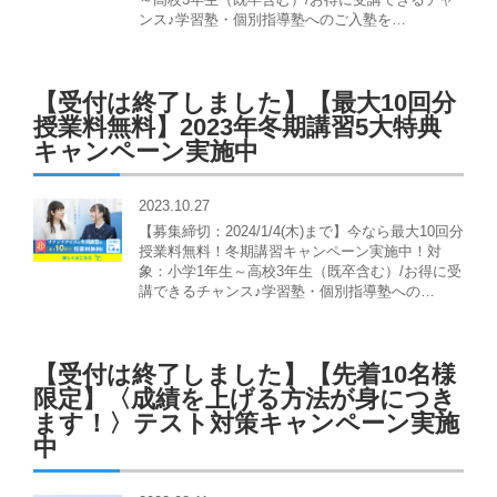
ンス♪学習塾・個別指導塾へのご入塾を…
【受付は終了しました】【最大10回分
授業料無料】2023年冬期講習5大特典
キャンペーン実施中
2023.10.27
【募集締切：2024/1/4(木)まで】今なら最大10回分
授業料無料！冬期講習キャンペーン実施中！対
象：小学1年生～高校3年生（既卒含む）/お得に受
講できるチャンス♪学習塾・個別指導塾への…
【受付は終了しました】【先着10名様
限定】〈成績を上げる方法が身につき
ます！〉テスト対策キャンペーン実施
中