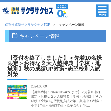
個別指導塾サクラサクセスTOP
キャンペーン情報
キャンペーン情報
【受付を終了しました】＜先着10名様
限定＞お得な２大入塾特典【学校・地
域別】秋の成績UP対策+志望校別入試
対策
2024.08.09
【募集締切：2024/10/24(木)まで】＜先着10名様
限定＞お得な２大入塾特典【学校・地域別】秋の
成績UP対策+志望校別入試対策 実施中！/対象：
小学1年生～高校3年生（既卒含む）/お…