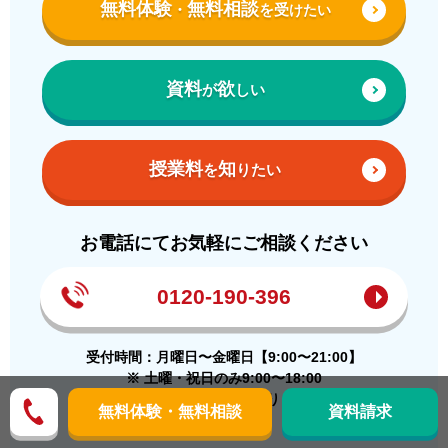
無料体験
無料相談
受
・
を
けたい
資料
欲
が
しい
授業料
知
を
りたい
お電話にてお気軽にご相談ください
0120-190-396
受付時間：月曜日〜金曜日【9:00〜21:00】
※ 土曜・祝日のみ9:00〜18:00
（日曜日はお休みとなります）
無料体験・無料相談
資料請求