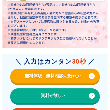
＼ 入力はカンタン
30秒
／
無料体験
無料相談
受
・
を
けたい
資料
欲
が
しい