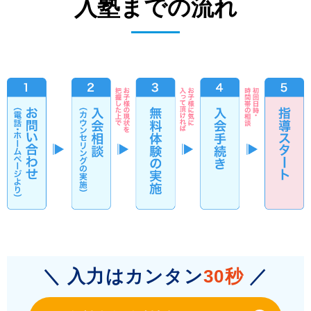
入塾までの流れ
＼ 入力はカンタン
30秒
／