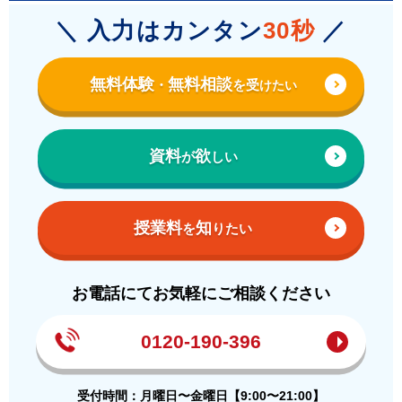
＼ 入力はカンタン
30秒
／
無料体験
無料相談
受
・
を
けたい
資料
欲
が
しい
授業料
知
を
りたい
お電話にてお気軽にご相談ください
0120-190-396
受付時間：月曜日〜金曜日【9:00〜21:00】