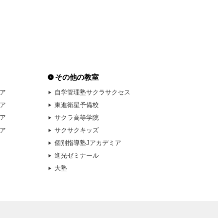
その他の教室
ア
自学管理塾サクラサクセス
ア
東進衛星予備校
ア
サクラ高等学院
ア
サクサクキッズ
個別指導塾Jアカデミア
進光ゼミナール
大塾