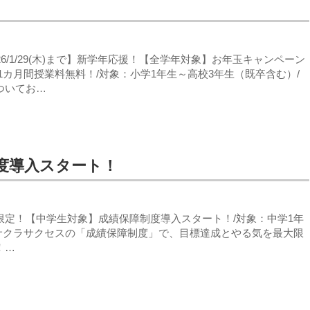
26/1/29(木)まで】新学年応援！【全学年対象】お年玉キャンペーン
1カ月間授業料無料！/対象：小学1年生～高校3年生（既卒含む）/
ついてお…
度導入スタート！
限定！【中学生対象】成績保障制度導入スタート！/対象：中学1年
/サクラサクセスの「成績保障制度」で、目標達成とやる気を最大限
！…