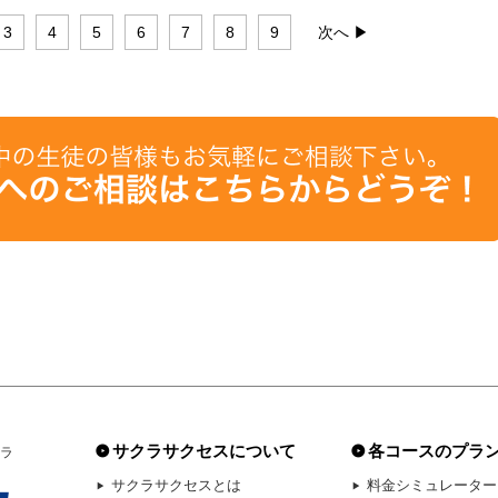
3
4
5
6
7
8
9
次へ ▶
サクラサクセスについて
各コースのプラ
ラ
サクラサクセスとは
料金シミュレーター