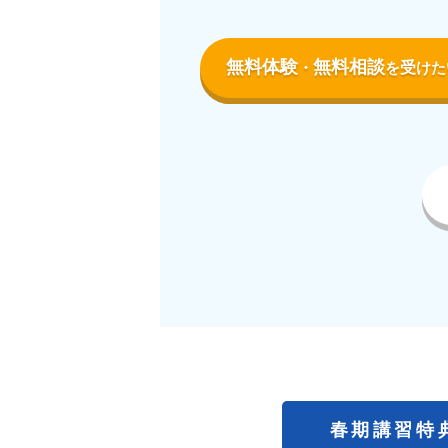
無料体験
無料相談
受
・
を
けた
春期講習特