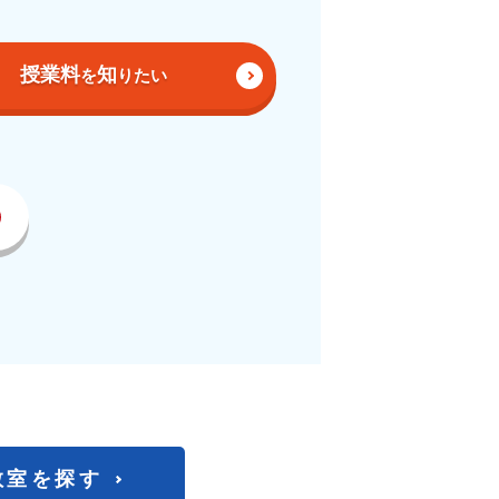
／
授業料
知
を
りたい
教室を探す