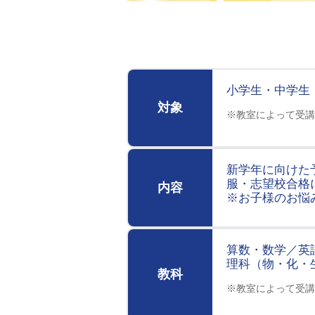
小学生・中学生
対象
※教室によって受講
新学年に向けた
服・志望校合格
内容
※お子様のお悩
算数・数学／英
理科（物・化・
教科
※教室によって受講