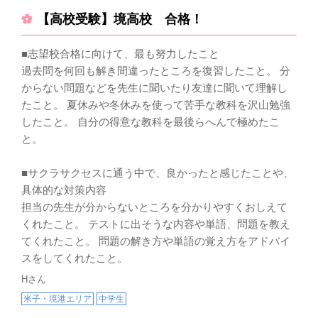
【高校受験】境高校 合格！
■志望校合格に向けて、最も努力したこと
過去問を何回も解き間違ったところを復習したこと。 分
からない問題などを先生に聞いたり友達に聞いて理解し
たこと。 夏休みや冬休みを使って苦手な教科を沢山勉強
したこと。 自分の得意な教科を最後らへんで極めたこ
と。
■サクラサクセスに通う中で、良かったと感じたことや、
具体的な対策内容
担当の先生が分からないところを分かりやすくおしえて
くれたこと。 テストに出そうな内容や単語、問題を教え
てくれたこと。 問題の解き方や単語の覚え方をアドバイ
スをしてくれたこと。
Hさん
米子・境港エリア
中学生