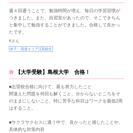
に
たくさん復習できたから通ってよかった
積
念願であった出雲農林高校への進学を、講師一同大
週４回通うことで、勉強時間が増え、毎日の学習習慣が
徒
変喜ばしく感じております。
つきました。また、自習室があったので、そこできちん
で
▼
たくさん過去問を解くことができた
続きを見る ▼
高
特に受験期は、ほぼ毎日教室に足を運び、粘り強く
と集中して勉強することができました。合格して良かっ
分
次
取り組んでくれました。あの時積み重ねた努力は、
たです。
え
自分の苦手なところを探すことができた
と
合格という結果だけでなく、これからの大きな自信
去
Kさん
こ
になるはずです。
の
張
次のステップである高校生活においても、将来の目
米子・境港エリア
高校生
良
標を見据えた学習サポートを引き続き提供させてい
ただきます。今後とも、夢の実現に向けて共に歩ん
でいければ幸いです。
【大学受験】島根大学 合格！
■志望校合格に向けて、最も努力したこと
間違えた問題を何回も解くこと、分からないところをそ
のままにしないこと、特に苦手な科目はワークを最低2周
はすること。
■サクラサクセスに通う中で、良かったと感じたことや、
具体的な対策内容