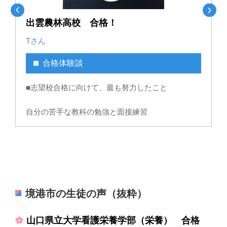
出雲農林高校 合格！
Tさん
合格体験談
■志望校合格に向けて、最も努力したこと
ま
自分の苦手な教科の勉強と面接練習
せ
に
時間を計って過去問を解いたこと
▼
続きを見る ▼
よ
解くスピードをすこしでもはやくすることをがんば
った
教室長コメント
こ
境港市の生徒の声（抜粋）
■サクラサクセスに通う中で、良かったと感じたこ
この度は、合格本当におめでとうございます！
とや、具体的な対策内容
そ
幼い頃からの「動物に関わる仕事に就きたい」とい
山口県立大学看護栄養学部（栄養） 合格
て
取
う夢に、大きく一歩近づきましたね。入塾時からの