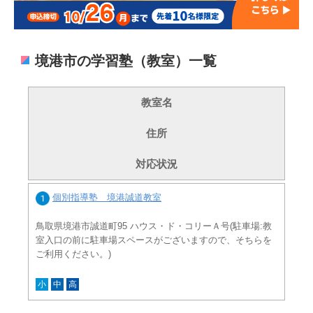
境港市の学習塾（教室）一覧
教室名
住所
対応状況
個別指導塾 境港誠道教室
鳥取県境港市誠道町95 ハウス・ド・コリーＡ号(駐車場:教
室入口の前に駐車場スペースがございますので、そちらを
ご利用ください。)
小
中
高