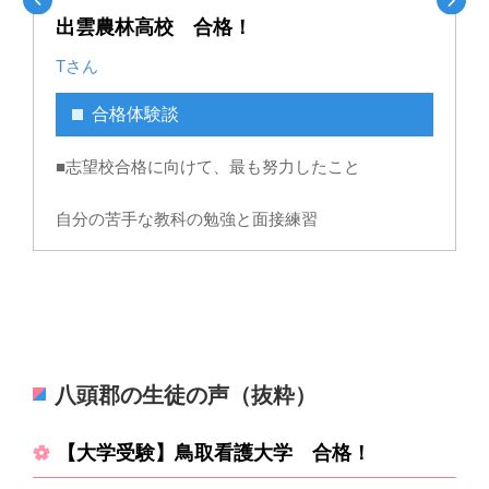
出雲農林高校 合格！
Tさん
合格体験談
■志望校合格に向けて、最も努力したこと
ま
自分の苦手な教科の勉強と面接練習
せ
に
時間を計って過去問を解いたこと
▼
続きを見る ▼
よ
解くスピードをすこしでもはやくすることをがんば
った
教室長コメント
こ
八頭郡の生徒の声（抜粋）
■サクラサクセスに通う中で、良かったと感じたこ
この度は、合格本当におめでとうございます！
とや、具体的な対策内容
そ
幼い頃からの「動物に関わる仕事に就きたい」とい
【大学受験】鳥取看護大学 合格！
て
取
う夢に、大きく一歩近づきましたね。入塾時からの
に
たくさん復習できたから通ってよかった