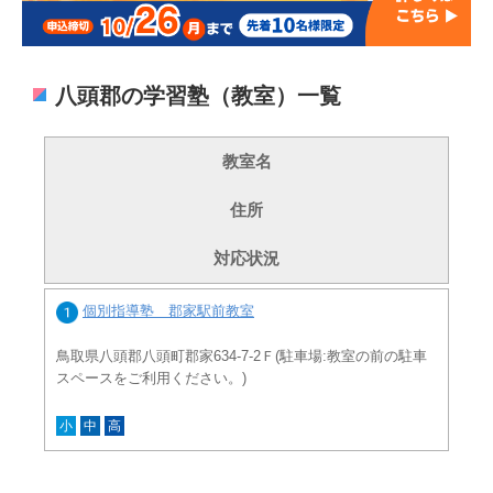
八頭郡の学習塾（教室）一覧
教室名
住所
対応状況
個別指導塾 郡家駅前教室
鳥取県八頭郡八頭町郡家634-7-2Ｆ(駐車場:教室の前の駐車
スペースをご利用ください。)
小
中
高