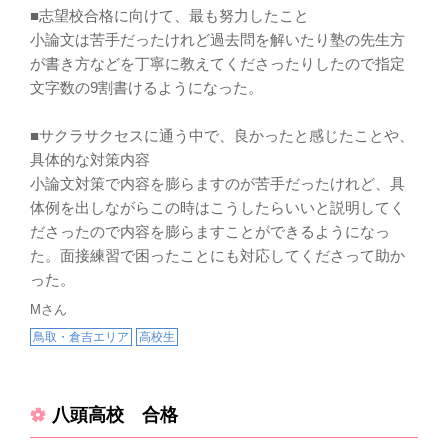
積
念願であった出雲農林高校への進学を、講師一同大
■志望校合格に向けて、最も努力したこと
徒
変喜ばしく感じております。
小論文は苦手だったけれど過去問を解いたり塾の先生方
で
▼
たくさん過去問を解くことができた
続きを見る ▼
高
特に受験期は、ほぼ毎日教室に足を運び、粘り強く
が書き方などを丁寧に教えてくださったりしたので指定
分
次
取り組んでくれました。あの時積み重ねた努力は、
文字数の9割書けるようになった。
え
自分の苦手なところを探すことができた
と
合格という結果だけでなく、これからの大きな自信
去
こ
になるはずです。
■サクラサクセスに通う中で、良かったと感じたことや、
の
張
次のステップである高校生活においても、将来の目
具体的な対策内容
良
標を見据えた学習サポートを引き続き提供させてい
小論文対策で内容を膨らますのが苦手だったけれど、具
ただきます。今後とも、夢の実現に向けて共に歩ん
体例を出しながらこの時はこうしたらいいと説明してく
でいければ幸いです。
ださったので内容を膨らますことができるようになっ
た。面接練習で困ったことにも対応してくださって助か
った。
Mさん
鳥取・倉吉エリア
高校生
八頭高校 合格