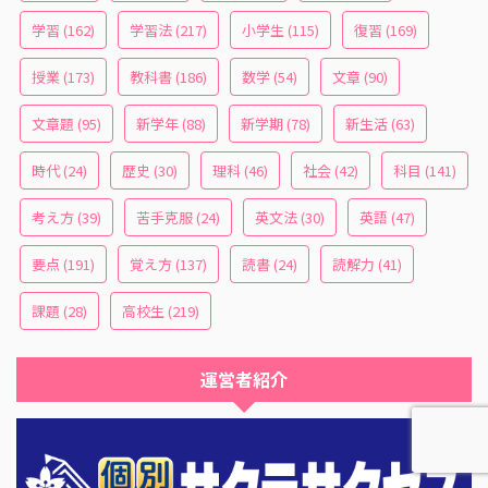
学習
(162)
学習法
(217)
小学生
(115)
復習
(169)
授業
(173)
教科書
(186)
数学
(54)
文章
(90)
文章題
(95)
新学年
(88)
新学期
(78)
新生活
(63)
時代
(24)
歴史
(30)
理科
(46)
社会
(42)
科目
(141)
考え方
(39)
苦手克服
(24)
英文法
(30)
英語
(47)
要点
(191)
覚え方
(137)
読書
(24)
読解力
(41)
課題
(28)
高校生
(219)
運営者紹介