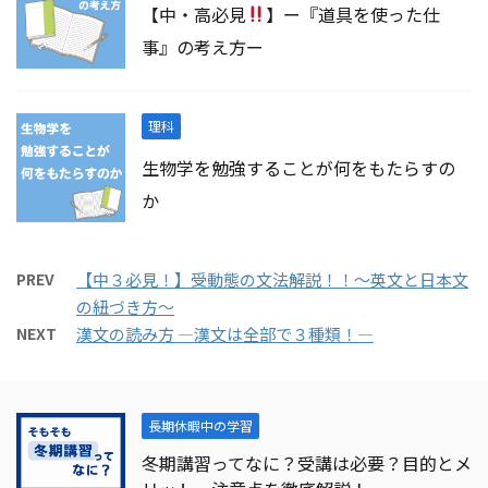
【中・高必見
】ー『道具を使った仕
事』の考え方ー
理科
生物学を勉強することが何をもたらすの
か
PREV
【中３必見！】受動態の文法解説！！～英文と日本文
の紐づき方～
NEXT
漢文の読み方 ―漢文は全部で３種類！―
長期休暇中の学習
冬期講習ってなに？受講は必要？目的とメ