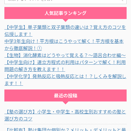
人気記事ランキング
【中学生】単子葉類と双子葉類の違いは？覚え方のコツを
伝授します！
中学3年生向け！平方根はこうやって解く！平方根を基本
から徹底解説！①
【生物】消化酵素はどうやって覚える？～語呂合わせ編～
【中学生向け】連立方程式の利用はパターンで解く！利用
問題の解き方を教えます！！
【中学化学】発熱反応と吸熱反応とは！？しくみを解説し
ます！！
最近の投稿
【塾の選び方】小学生・中学生・高校生別おすすめの塾と
選び方のコツ
【比較有】塾は集団か個別か？メリット・デメリットと最