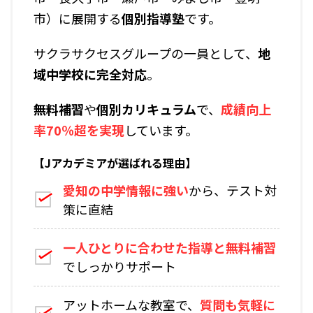
市）に展開する
個別指導塾
です。
サクラサクセスグループの一員として、
地
域中学校に完全対応
。
無料補習
や
個別カリキュラム
で、
成績向上
率70％超を実現
しています。
【Jアカデミアが選ばれる理由】
愛知の中学情報に強い
から、テスト対
策に直結
一人ひとりに合わせた指導と無料補習
でしっかりサポート
アットホームな教室で、
質問も気軽に