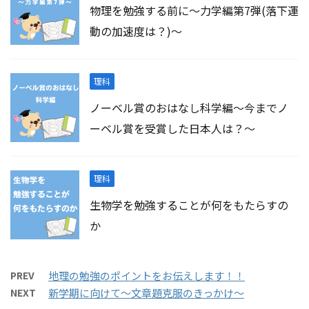
物理を勉強する前に～力学編第7弾(落下運
動の加速度は？)～
理科
ノーベル賞のおはなし科学編～今までノ
ーベル賞を受賞した日本人は？～
理科
生物学を勉強することが何をもたらすの
か
PREV
地理の勉強のポイントをお伝えします！！
NEXT
新学期に向けて～文章題克服のきっかけ～