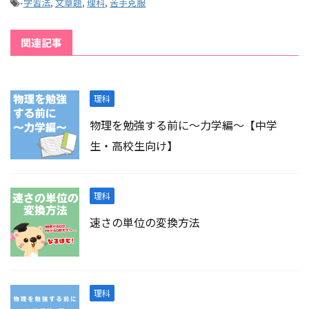
-
学習法
,
文章題
,
理科
,
苦手克服
関連記事
理科
物理を勉強する前に～力学編～【中学
生・高校生向け】
理科
速さの単位の変換方法
理科