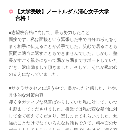
【大学受験】ノートルダム清心女子大学
合格！
■志望校合格に向けて、最も努力したこと
面接です。私は面接という緊張した中で自分の考えをう
まく相手に伝えることが苦手でした。笑顔で居ることも
質問に適当に返すこともできませんでした。しかし、塾
長がすごく親身になって隅から隅までサポートしていた
だき、沢山励まして頂きました。そして、それが私の心
の支えになっていました。
■サクラサクセスに通う中で、良かったと感じたことや、
具体的な対策内容
凄くネガティブな発言ばかりしていた私に対して、いつ
も励ましてくださりました。授業では私の変な疑問に対
して全て答えてくださり、楽しませてもらいました。勉
強のことだけでなくいろんなお話もできて、精神面のサ
ポートもしてもらいました。短い間でしたけど、凄く充