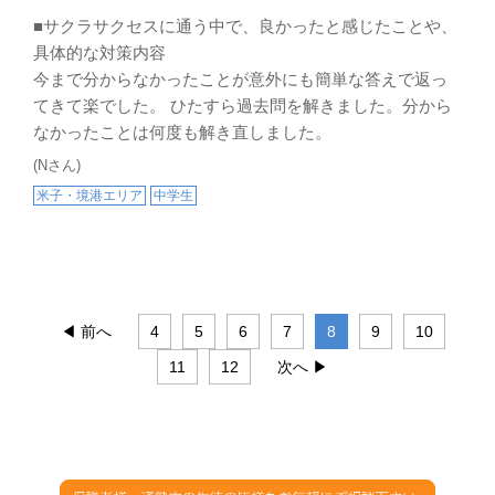
■サクラサクセスに通う中で、良かったと感じたことや、
具体的な対策内容
今まで分からなかったことが意外にも簡単な答えで返っ
てきて楽でした。 ひたすら過去問を解きました。分から
なかったことは何度も解き直しました。
(Nさん)
米子・境港エリア
中学生
◀ 前へ
4
5
6
7
8
9
10
11
12
次へ ▶