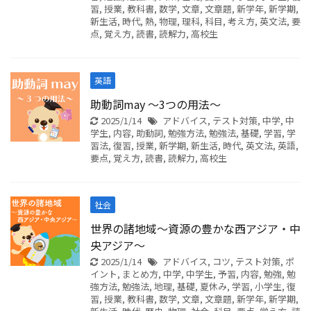
習
,
授業
,
教科書
,
数学
,
文章
,
文章題
,
新学年
,
新学期
,
新生活
,
時代
,
熱
,
物理
,
理科
,
科目
,
考え方
,
英文法
,
要
点
,
覚え方
,
読書
,
読解力
,
高校生
英語
助動詞may ～3つの用法～
2025/1/14
アドバイス
,
テスト対策
,
中学
,
中
学生
,
内容
,
助動詞
,
勉強方法
,
勉強法
,
基礎
,
学習
,
学
習法
,
復習
,
授業
,
新学期
,
新生活
,
時代
,
英文法
,
英語
,
要点
,
覚え方
,
読書
,
読解力
,
高校生
社会
世界の諸地域～資源の豊かな西アジア・中
央アジア～
2025/1/14
アドバイス
,
コツ
,
テスト対策
,
ポ
イント
,
まとめ方
,
中学
,
中学生
,
予習
,
内容
,
勉強
,
勉
強方法
,
勉強法
,
地理
,
基礎
,
夏休み
,
学習
,
小学生
,
復
習
,
授業
,
教科書
,
数学
,
文章
,
文章題
,
新学年
,
新学期
,