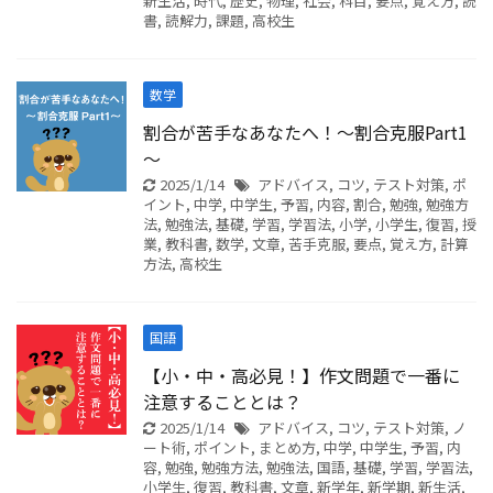
新生活
,
時代
,
歴史
,
物理
,
社会
,
科目
,
要点
,
覚え方
,
読
書
,
読解力
,
課題
,
高校生
数学
割合が苦手なあなたへ！～割合克服Part1
～
2025/1/14
アドバイス
,
コツ
,
テスト対策
,
ポ
イント
,
中学
,
中学生
,
予習
,
内容
,
割合
,
勉強
,
勉強方
法
,
勉強法
,
基礎
,
学習
,
学習法
,
小学
,
小学生
,
復習
,
授
業
,
教科書
,
数学
,
文章
,
苦手克服
,
要点
,
覚え方
,
計算
方法
,
高校生
国語
【小・中・高必見！】作文問題で一番に
注意することとは？
2025/1/14
アドバイス
,
コツ
,
テスト対策
,
ノ
ート術
,
ポイント
,
まとめ方
,
中学
,
中学生
,
予習
,
内
容
,
勉強
,
勉強方法
,
勉強法
,
国語
,
基礎
,
学習
,
学習法
,
小学生
,
復習
,
教科書
,
文章
,
新学年
,
新学期
,
新生活
,