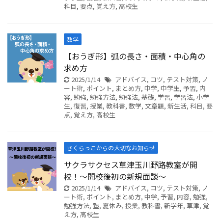
科目
,
要点
,
覚え方
,
高校生
数学
【おうぎ形】弧の長さ・面積・中心角の
求め方
2025/1/14
アドバイス
,
コツ
,
テスト対策
,
ノ
ート術
,
ポイント
,
まとめ方
,
中学
,
中学生
,
予習
,
内
容
,
勉強
,
勉強方法
,
勉強法
,
基礎
,
学習
,
学習法
,
小学
生
,
復習
,
授業
,
教科書
,
数学
,
文章題
,
新生活
,
科目
,
要
点
,
覚え方
,
高校生
さくらっこからの大切なお知らせ
サクラサクセス草津玉川野路教室が開
校！～開校後初の新規面談～
2025/1/14
アドバイス
,
コツ
,
テスト対策
,
ノ
ート術
,
ポイント
,
まとめ方
,
中学
,
予習
,
内容
,
勉強
,
勉強方法
,
塾
,
夏休み
,
授業
,
教科書
,
新学年
,
草津
,
覚
え方
,
高校生