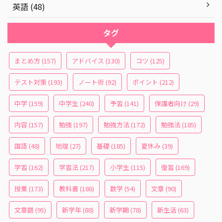
英語 (48)
タグ
まとめ方
(157)
アドバイス
(130)
コツ
(125)
テスト対策
(193)
ノート術
(92)
ポイント
(212)
中学
(159)
中学生
(240)
予習
(141)
保護者向け
(29)
内容
(157)
勉強
(197)
勉強方法
(172)
勉強法
(185)
国語
(48)
地理
(27)
基礎
(185)
夏休み
(39)
学習
(162)
学習法
(217)
小学生
(115)
復習
(169)
授業
(173)
教科書
(186)
数学
(54)
文章
(90)
文章題
(95)
新学年
(88)
新学期
(78)
新生活
(63)