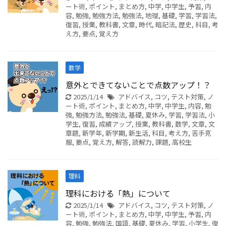
ート術
,
ポイント
,
まとめ方
,
中学
,
中学生
,
予習
,
内
容
,
勉強
,
勉強方法
,
勉強法
,
地理
,
基礎
,
学習
,
学習法
,
復習
,
授業
,
教科書
,
文章
,
時代
,
暗記法
,
歴史
,
科目
,
考
え方
,
要点
,
覚え方
数学
意外とできてないことで点数アップ！？
2025/1/14
アドバイス
,
コツ
,
テスト対策
,
ノ
ート術
,
ポイント
,
まとめ方
,
中学
,
中学生
,
内容
,
勉
強
,
勉強方法
,
勉強法
,
基礎
,
夏休み
,
学習
,
学習法
,
小
学生
,
復習
,
成績アップ
,
授業
,
教科書
,
数学
,
文章
,
文
章題
,
新学年
,
新学期
,
新生活
,
科目
,
考え方
,
苦手克
服
,
要点
,
覚え方
,
解答
,
読解力
,
課題
,
高校生
理科
理科における「熱」について
2025/1/14
アドバイス
,
コツ
,
テスト対策
,
ノ
ート術
,
ポイント
,
まとめ方
,
中学
,
中学生
,
予習
,
内
容
,
勉強
,
勉強法
,
国語
,
基礎
,
夏休み
,
学習
,
小学生
,
復