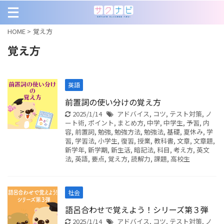
HOME
>
覚え方
覚え方
英語
前置詞の使い分けの覚え方
2025/1/14
アドバイス
,
コツ
,
テスト対策
,
ノ
ート術
,
ポイント
,
まとめ方
,
中学
,
中学生
,
予習
,
内
容
,
前置詞
,
勉強
,
勉強方法
,
勉強法
,
基礎
,
夏休み
,
学
習
,
学習法
,
小学生
,
復習
,
授業
,
教科書
,
文章
,
文章題
,
新学年
,
新学期
,
新生活
,
暗記法
,
科目
,
考え方
,
英文
法
,
英語
,
要点
,
覚え方
,
読解力
,
課題
,
高校生
社会
語呂合わせで覚えよう！シリーズ第３弾
2025/1/14
アドバイス
,
コツ
,
テスト対策
,
ノ