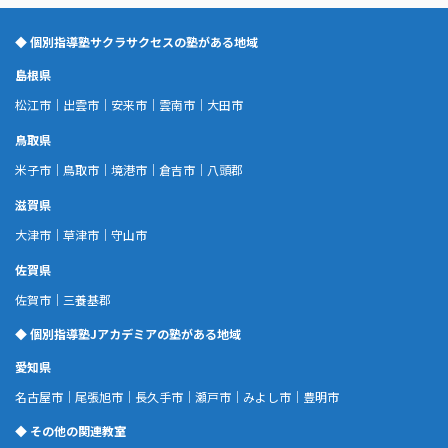
◆ 個別指導塾サクラサクセスの塾がある地域
島根県
松江市
｜
出雲市
｜
安来市
｜
雲南市
｜
大田市
鳥取県
米子市
｜
鳥取市
｜
境港市
｜
倉吉市
｜
八頭郡
滋賀県
大津市
｜
草津市
｜
守山市
佐賀県
佐賀市
｜
三養基郡
◆ 個別指導塾Jアカデミアの塾がある地域
愛知県
名古屋市
｜
尾張旭市
｜
長久手市
｜
瀬戸市
｜
みよし市
｜
豊明市
◆ その他の関連教室