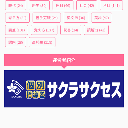
時代
(24)
歴史
(30)
理科
(46)
社会
(42)
科目
(141)
考え方
(39)
苦手克服
(24)
英文法
(30)
英語
(47)
要点
(191)
覚え方
(137)
読書
(24)
読解力
(41)
課題
(28)
高校生
(219)
運営者紹介