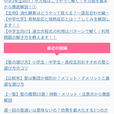
中学3年生向け！平方根はこうやって解く！平方根を基本
から徹底解説！①
【生物】消化酵素はどうやって覚える？～語呂合わせ編～
【中学化学】発熱反応と吸熱反応とは！？しくみを解説し
ます！！
【中学生向け】連立方程式の利用はパターンで解く！利用
問題の解き方を教えます！！
最近の投稿
【塾の選び方】小学生・中学生・高校生別おすすめの塾と
選び方のコツ
【比較有】塾は集団か個別か？メリット・デメリットと最
適な選び方
【一覧】塾の種類10選！特徴・メリット・注意点から徹底
解説
週一回の塾通いは意味ないの？効果を最大化する3つのポ