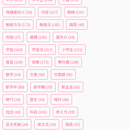
保護者向け
(29)
内容
(157)
勉強
(197)
勉強方法
(172)
勉強法
(185)
国語
(48)
地理
(27)
基礎
(185)
夏休み
(39)
学習
(162)
学習法
(217)
小学生
(115)
復習
(169)
授業
(173)
教科書
(186)
数学
(54)
文章
(90)
文章題
(95)
新学年
(88)
新学期
(78)
新生活
(63)
時代
(24)
歴史
(30)
理科
(46)
社会
(42)
科目
(141)
考え方
(39)
苦手克服
(24)
英文法
(30)
英語
(47)