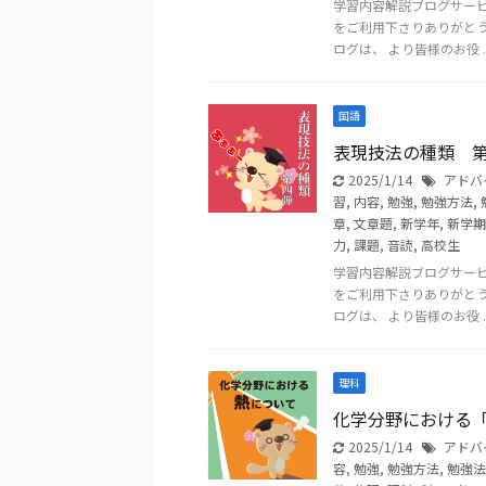
学習内容解説ブログサー
をご利用下さりありがと
ログは、 より皆様のお役 ..
国語
表現技法の種類 
2025/1/14
アドバ
習
,
内容
,
勉強
,
勉強方法
,
章
,
文章題
,
新学年
,
新学期
力
,
課題
,
音読
,
高校生
学習内容解説ブログサー
をご利用下さりありがと
ログは、 より皆様のお役 ..
理科
化学分野における
2025/1/14
アドバ
容
,
勉強
,
勉強方法
,
勉強法