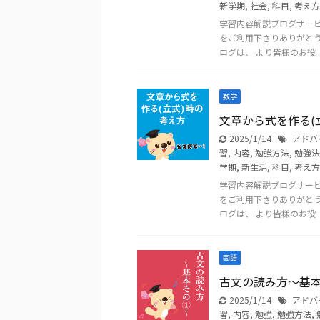
新学期
,
社会
,
科目
,
考え方
学習内容解説ブログサー
をご利用下さりありがと
ログは、 より皆様のお役 ..
数学
文章から式を作る(
2025/1/14
アドバ
習
,
内容
,
勉強方法
,
勉強法
学期
,
新生活
,
科目
,
考え方
学習内容解説ブログサー
をご利用下さりありがと
ログは、 より皆様のお役 ..
国語
古文の読み方～基
2025/1/14
アドバ
習
,
内容
,
勉強
,
勉強方法
,