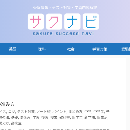
受験情報・テスト対策・学習内容解説
英語
理科
社会
学習対策
受験
の進み方
イス
,
コツ
,
テスト対策
,
ノート術
,
ポイント
,
まとめ方
,
中学
,
中学生
,
予
勉強法
,
基礎
,
夏休み
,
学習
,
復習
,
授業
,
教科書
,
新学年
,
新学期
,
新生活
,
覚え方
,
高校生