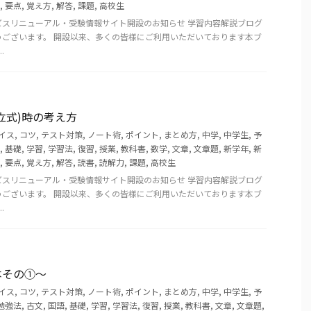
,
要点
,
覚え方
,
解答
,
課題
,
高校生
ビスリニューアル・受験情報サイト開設のお知らせ 学習内容解説ブログ
うございます。 開設以来、多くの皆様にご利用いただいております本ブ
.
立式)時の考え方
イス
,
コツ
,
テスト対策
,
ノート術
,
ポイント
,
まとめ方
,
中学
,
中学生
,
予
,
基礎
,
学習
,
学習法
,
復習
,
授業
,
教科書
,
数学
,
文章
,
文章題
,
新学年
,
新
,
要点
,
覚え方
,
解答
,
読書
,
読解力
,
課題
,
高校生
ビスリニューアル・受験情報サイト開設のお知らせ 学習内容解説ブログ
うございます。 開設以来、多くの皆様にご利用いただいております本ブ
.
本その①～
イス
,
コツ
,
テスト対策
,
ノート術
,
ポイント
,
まとめ方
,
中学
,
中学生
,
予
勉強法
,
古文
,
国語
,
基礎
,
学習
,
学習法
,
復習
,
授業
,
教科書
,
文章
,
文章題
,