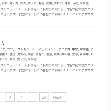
,
科目
,
考え方
,
要点
,
覚え方
,
解答
,
読書
,
読解力
,
課題
,
音読
,
高校生
ビスリニューアル・受験情報サイト開設のお知らせ 学習内容解説ブログ
うございます。 開設以来、多くの皆様にご利用いただいております本ブ
.
え方
イス
,
コツ
,
テスト対策
,
ノート術
,
ポイント
,
まとめ方
,
中学
,
中学生
,
予
勉強法
,
基礎
,
夏休み
,
学習
,
学習法
,
復習
,
授業
,
教科書
,
文章
,
新学年
,
新
考え方
,
要点
,
覚え方
,
高校生
ビスリニューアル・受験情報サイト開設のお知らせ 学習内容解説ブログ
うございます。 開設以来、多くの皆様にご利用いただいております本ブ
.
3
4
…
14
Next »