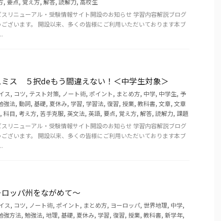
方
,
要点
,
覚え方
,
解答
,
読解力
,
高校生
ビスリニューアル・受験情報サイト開設のお知らせ 学習内容解説ブログ
うございます。 開設以来、多くの皆様にご利用いただいております本ブ
.
ミス ５択deもう間違えない！＜中学生対象＞
イス
,
コツ
,
テスト対策
,
ノート術
,
ポイント
,
まとめ方
,
中学
,
中学生
,
予
勉強法
,
動詞
,
基礎
,
夏休み
,
学習
,
学習法
,
復習
,
授業
,
教科書
,
文章
,
文章
,
科目
,
考え方
,
苦手克服
,
英文法
,
英語
,
要点
,
覚え方
,
解答
,
読解力
,
課題
ビスリニューアル・受験情報サイト開設のお知らせ 学習内容解説ブログ
うございます。 開設以来、多くの皆様にご利用いただいております本ブ
.
ーロッパ州をながめて～
イス
,
コツ
,
ノート術
,
ポイント
,
まとめ方
,
ヨーロッパ
,
世界地理
,
中学
,
勉強方法
,
勉強法
,
地理
,
基礎
,
夏休み
,
学習
,
復習
,
授業
,
教科書
,
新学年
,