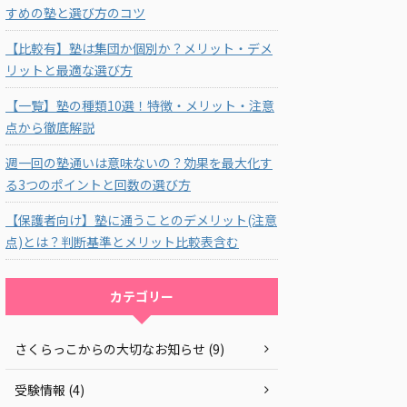
すめの塾と選び方のコツ
【比較有】塾は集団か個別か？メリット・デメ
リットと最適な選び方
【一覧】塾の種類10選！特徴・メリット・注意
点から徹底解説
週一回の塾通いは意味ないの？効果を最大化す
る3つのポイントと回数の選び方
【保護者向け】塾に通うことのデメリット(注意
点)とは？判断基準とメリット比較表含む
カテゴリー
さくらっこからの大切なお知らせ (9)
受験情報 (4)