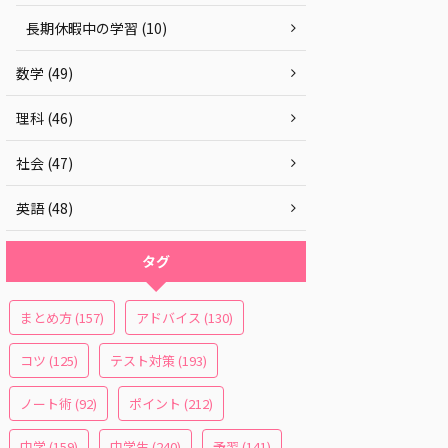
長期休暇中の学習 (10)
数学 (49)
理科 (46)
社会 (47)
英語 (48)
タグ
まとめ方
(157)
アドバイス
(130)
コツ
(125)
テスト対策
(193)
ノート術
(92)
ポイント
(212)
中学
(159)
中学生
(240)
予習
(141)