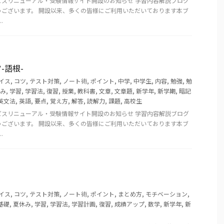
ビスリニューアル・受験情報サイト開設のお知らせ 学習内容解説ブログ
うございます。 開設以来、多くの皆様にご利用いただいております本ブ
.
-語根-
イス
,
コツ
,
テスト対策
,
ノート術
,
ポイント
,
中学
,
中学生
,
内容
,
勉強
,
勉
み
,
学習
,
学習法
,
復習
,
授業
,
教科書
,
文章
,
文章題
,
新学年
,
新学期
,
暗記
英文法
,
英語
,
要点
,
覚え方
,
解答
,
読解力
,
課題
,
高校生
ビスリニューアル・受験情報サイト開設のお知らせ 学習内容解説ブログ
うございます。 開設以来、多くの皆様にご利用いただいております本ブ
.
イス
,
コツ
,
テスト対策
,
ノート術
,
ポイント
,
まとめ方
,
モチベーション
,
基礎
,
夏休み
,
学習
,
学習法
,
学習計画
,
復習
,
成績アップ
,
数学
,
新学年
,
新