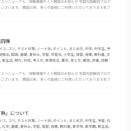
ビスリニューアル・受験情報サイト開設のお知らせ 学習内容解説ブログ
うございます。 開設以来、多くの皆様にご利用いただいております本ブ
.
第四弾
イス
,
コツ
,
テスト対策
,
ノート術
,
ポイント
,
まとめ方
,
中学
,
中学生
,
予
勉強法
,
国語
,
基礎
,
夏休み
,
学習
,
学習法
,
小学生
,
復習
,
授業
,
教科書
,
文
,
新生活
,
時代
,
科目
,
考え方
,
表現技法
,
要点
,
覚え方
,
解答
,
読書
,
読解
ビスリニューアル・受験情報サイト開設のお知らせ 学習内容解説ブログ
うございます。 開設以来、多くの皆様にご利用いただいております本ブ
.
「熱」について
イス
,
コツ
,
テスト対策
,
ノート術
,
ポイント
,
まとめ方
,
中学生
,
予習
,
内
,
化学
,
基礎
,
夏休み
,
学習
,
復習
,
授業
,
教科書
,
新学年
,
新学期
,
新生活
,