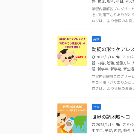
熱
,
物理
,
理科
,
科目
,
考え
学習内容解説ブログサー
をご利用下さりありがと
ログは、 より皆様のお役 ..
英語
動詞の形でケアレス
2025/1/14
アドバ
習
,
内容
,
勉強
,
勉強方法
,
題
,
新学年
,
新学期
,
新生活
学習内容解説ブログサー
をご利用下さりありがと
ログは、 より皆様のお役 ..
社会
世界の諸地域～ヨ
2025/1/14
アドバ
中学生
,
予習
,
内容
,
勉強
,