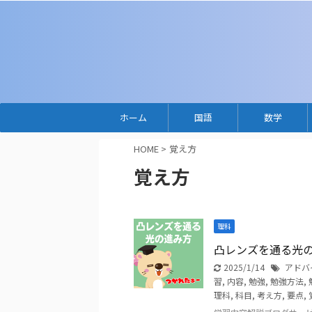
ホーム
国語
数学
HOME
>
覚え方
覚え方
理科
凸レンズを通る光
2025/1/14
アドバ
習
,
内容
,
勉強
,
勉強方法
,
理科
,
科目
,
考え方
,
要点
,