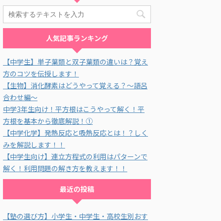
人気記事ランキング
【中学生】単子葉類と双子葉類の違いは？覚え
方のコツを伝授します！
【生物】消化酵素はどうやって覚える？～語呂
合わせ編～
中学3年生向け！平方根はこうやって解く！平
方根を基本から徹底解説！①
【中学化学】発熱反応と吸熱反応とは！？しく
みを解説します！！
【中学生向け】連立方程式の利用はパターンで
解く！利用問題の解き方を教えます！！
最近の投稿
【塾の選び方】小学生・中学生・高校生別おす