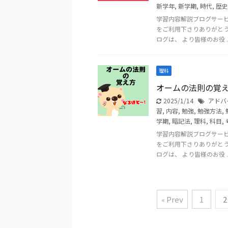
新学年
,
新学期
,
時代
,
歴史
学習内容解説ブログサー
をご利用下さりありがと
ログは、 より皆様のお役 ..
理科
オームの法則の覚
2025/1/14
アドバ
習
,
内容
,
勉強
,
勉強方法
,
学期
,
暗記法
,
理科
,
科目
,
学習内容解説ブログサー
をご利用下さりありがと
ログは、 より皆様のお役 ..
« Prev
1
2