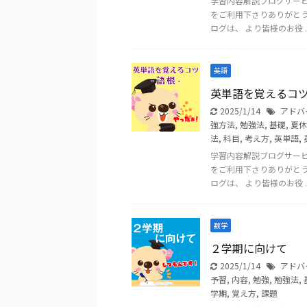
学習内容解説ブログサー
をご利用下さりありがと
ログは、 より皆様のお役 ..
英語
英単語を覚えるコツ
2025/1/14
アドバ
強方法
,
勉強法
,
基礎
,
夏休
法
,
科目
,
考え方
,
英単語
,
学習内容解説ブログサー
をご利用下さりありがと
ログは、 より皆様のお役 ..
数学
２学期に向けて
2025/1/14
アドバ
予習
,
内容
,
勉強
,
勉強法
,
学期
,
覚え方
,
課題