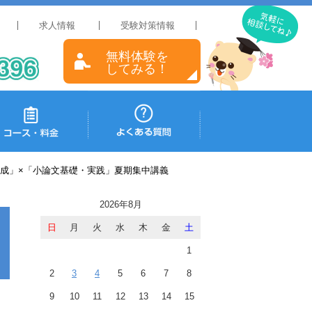
求人情報
受験対策情報
無料体験を
してみる！
作成」×「小論文基礎・実践」夏期集中講義
2026年8月
日
月
火
水
木
金
土
1
2
3
4
5
6
7
8
9
10
11
12
13
14
15