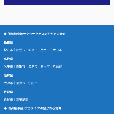
◆ 個別指導塾サクラサクセスの塾がある地域
島根県
松江市
｜
出雲市
｜
安来市
｜
雲南市
｜
大田市
鳥取県
米子市
｜
鳥取市
｜
境港市
｜
倉吉市
｜
八頭郡
滋賀県
大津市
｜
草津市
｜
守山市
佐賀県
佐賀市
｜
三養基郡
◆ 個別指導塾Jアカデミアの塾がある地域