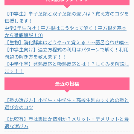
【中学生】単子葉類と双子葉類の違いは？覚え方のコツを
伝授します！
中学3年生向け！平方根はこうやって解く！平方根を基本
から徹底解説！①
【生物】消化酵素はどうやって覚える？～語呂合わせ編～
【中学生向け】連立方程式の利用はパターンで解く！利用
問題の解き方を教えます！！
【中学化学】発熱反応と吸熱反応とは！？しくみを解説し
ます！！
最近の投稿
【塾の選び方】小学生・中学生・高校生別おすすめの塾と
選び方のコツ
【比較有】塾は集団か個別か？メリット・デメリットと最
適な選び方