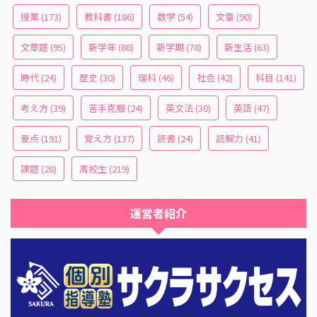
授業
(173)
教科書
(186)
数学
(54)
文章
(90)
文章題
(95)
新学年
(88)
新学期
(78)
新生活
(63)
時代
(24)
歴史
(30)
理科
(46)
社会
(42)
科目
(141)
考え方
(39)
苦手克服
(24)
英文法
(30)
英語
(47)
要点
(191)
覚え方
(137)
読書
(24)
読解力
(41)
課題
(28)
高校生
(219)
運営者紹介