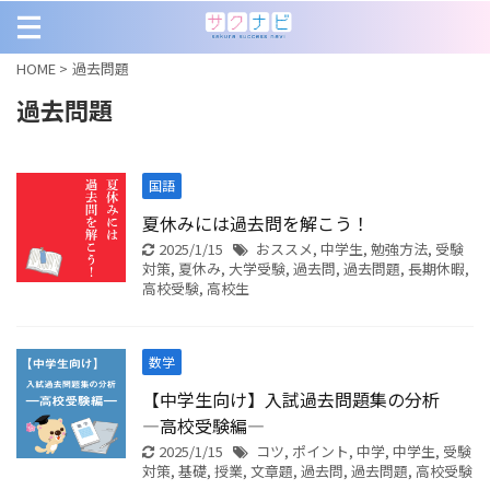
HOME
>
過去問題
過去問題
国語
夏休みには過去問を解こう！
2025/1/15
おススメ
,
中学生
,
勉強方法
,
受験
対策
,
夏休み
,
大学受験
,
過去問
,
過去問題
,
長期休暇
,
高校受験
,
高校生
数学
【中学生向け】入試過去問題集の分析
―高校受験編―
2025/1/15
コツ
,
ポイント
,
中学
,
中学生
,
受験
対策
,
基礎
,
授業
,
文章題
,
過去問
,
過去問題
,
高校受験