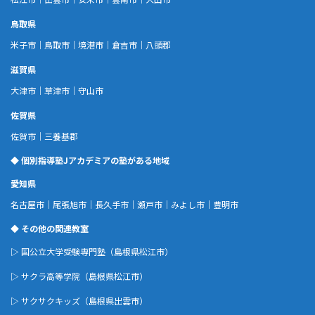
鳥取県
米子市
｜
鳥取市
｜
境港市
｜
倉吉市
｜
八頭郡
滋賀県
大津市
｜
草津市
｜
守山市
佐賀県
佐賀市
｜
三養基郡
◆ 個別指導塾Jアカデミアの塾がある地域
愛知県
名古屋市
｜
尾張旭市
｜
長久手市
｜
瀬戸市
｜
みよし市
｜
豊明市
◆ その他の関連教室
▷
国公立大学受験専門塾
（島根県松江市）
▷
サクラ高等学院
（島根県松江市）
▷
サクサクキッズ
（島根県出雲市）