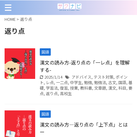
HOME
>
返り点
返り点
国語
漢文の読み方-返り点の「一レ点」を理解
する-
2025/1/14
アドバイス
,
テスト対策
,
ポイン
ト
,
レ点
,
一二点
,
中学生
,
勉強
,
勉強法
,
古文
,
国語
,
基
礎
,
学習法
,
復習
,
授業
,
教科書
,
文章題
,
漢文
,
科目
,
要
点
,
返り点
,
高校生
国語
漢文の読み方―返り点の「上下点」とは
ー