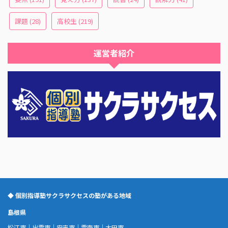
課題
(28)
高校生
(219)
運営者紹介
◆ 個別指導塾サクラサクセスの塾がある地域
島根県
松江市
｜
出雲市
｜
安来市
｜
雲南市
｜
大田市