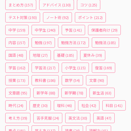
まとめ方
(157)
アドバイス
(130)
コツ
(125)
テスト対策
(193)
ノート術
(92)
ポイント
(212)
中学
(159)
中学生
(240)
予習
(141)
保護者向け
(29)
内容
(157)
勉強
(197)
勉強方法
(172)
勉強法
(185)
国語
(48)
地理
(27)
基礎
(185)
夏休み
(39)
学習
(162)
学習法
(217)
小学生
(115)
復習
(169)
授業
(173)
教科書
(186)
数学
(54)
文章
(90)
文章題
(95)
新学年
(88)
新学期
(78)
新生活
(63)
時代
(24)
歴史
(30)
理科
(46)
社会
(42)
科目
(141)
考え方
(39)
苦手克服
(24)
英文法
(30)
英語
(47)
要点
(191)
覚え方
(137)
読書
(24)
読解力
(41)