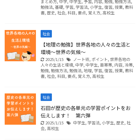
まとめ方
,
中学
,
中学生
,
予習
,
内容
,
勉強
,
勉強方法
,
勉強法
,
基礎
,
学習
,
学習法
,
小学生
,
復習
,
授業
,
教科
書
,
歴史
,
社会
,
科目
,
要点
,
覚え方
,
高校生
社会
【地理の勉強】世界各地の人々の生活と
環境～世界の気候～
2025/1/15
ノート術
,
ポイント
,
世界各地の
人々の生活と環境
,
中学
,
中学生
,
亜寒帯
,
内容
,
冷帯
,
勉強
,
勉強方法
,
勉強法
,
地理
,
学習
,
復習
,
授業
,
教科
書
,
社会
,
科目
,
要点
,
覚え方
,
高校生
社会
石田が歴史の各単元の学習ポイントをお
伝えします！ 第六弾
2025/1/15
中学生
,
学習法
,
小学生
,
歴史
,
社
会
,
高校生