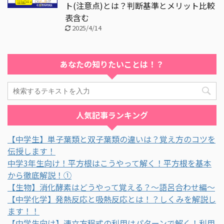
ト(注意点)とは？判断基準とメリット比較
表含む
2025/4/14
あなたの知りたいことは！？
人気記事ランキング
【中学生】単子葉類と双子葉類の違いは？覚え方のコツを
伝授します！
中学3年生向け！平方根はこうやって解く！平方根を基本
から徹底解説！①
【生物】消化酵素はどうやって覚える？～語呂合わせ編～
【中学化学】発熱反応と吸熱反応とは！？しくみを解説し
ます！！
【中学生向け】連立方程式の利用はパターンで解く！利用