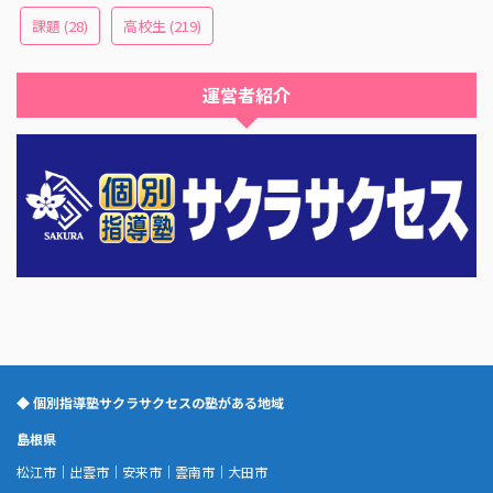
課題
(28)
高校生
(219)
運営者紹介
◆ 個別指導塾サクラサクセスの塾がある地域
島根県
松江市
｜
出雲市
｜
安来市
｜
雲南市
｜
大田市