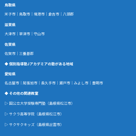
鳥取県
米子市
｜
鳥取市
｜
境港市
｜
倉吉市
｜
八頭郡
滋賀県
大津市
｜
草津市
｜
守山市
佐賀県
佐賀市
｜
三養基郡
◆ 個別指導塾Jアカデミアの塾がある地域
愛知県
名古屋市
｜
尾張旭市
｜
長久手市
｜
瀬戸市
｜
みよし市
｜
豊明市
◆ その他の関連教室
▷
国公立大学受験専門塾
（島根県松江市）
▷
サクラ高等学院
（島根県松江市）
▷
サクサクキッズ
（島根県出雲市）