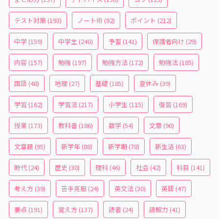
テスト対策
(193)
ノート術
(92)
ポイント
(212)
中学
(159)
中学生
(240)
予習
(141)
保護者向け
(29)
内容
(157)
勉強
(197)
勉強方法
(172)
勉強法
(185)
国語
(48)
地理
(27)
基礎
(185)
夏休み
(39)
学習
(162)
学習法
(217)
小学生
(115)
復習
(169)
授業
(173)
教科書
(186)
数学
(54)
文章
(90)
文章題
(95)
新学年
(88)
新学期
(78)
新生活
(63)
時代
(24)
歴史
(30)
理科
(46)
社会
(42)
科目
(141)
考え方
(39)
苦手克服
(24)
英文法
(30)
英語
(47)
要点
(191)
覚え方
(137)
読書
(24)
読解力
(41)