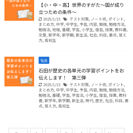
【小・中・高】世界のすがた～国が成り
立つための条件～
2025/1/15
テスト対策
,
ノート術
,
ポイント
,
まとめ方
,
中学
,
中学生
,
予習
,
内容
,
勉強
,
勉強方法
,
勉強法
,
地理
,
基礎
,
学習
,
小学生
,
復習
,
授業
,
教科書
,
文章
,
新学年
,
新学期
,
新生活
,
社会
,
科目
,
要点
,
覚え
方
,
高校生
社会
石田が歴史の各単元の学習ポイントをお
伝えします！ 第三弾
2025/1/15
テスト対策
,
ノート術
,
ポイント
,
まとめ方
,
中学
,
中学生
,
予習
,
内容
,
勉強
,
勉強方法
,
勉強法
,
基礎
,
学習
,
学習法
,
小学生
,
復習
,
授業
,
教科
書
,
新学年
,
新学期
,
新生活
,
時代
,
歴史
,
社会
,
科目
,
要
点
,
覚え方
,
高校生