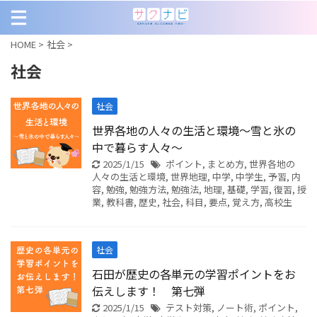
HOME
>
社会
>
社会
社会
世界各地の人々の生活と環境～雪と氷の
中で暮らす人々～
2025/1/15
ポイント
,
まとめ方
,
世界各地の
人々の生活と環境
,
世界地理
,
中学
,
中学生
,
予習
,
内
容
,
勉強
,
勉強方法
,
勉強法
,
地理
,
基礎
,
学習
,
復習
,
授
業
,
教科書
,
歴史
,
社会
,
科目
,
要点
,
覚え方
,
高校生
社会
石田が歴史の各単元の学習ポイントをお
伝えします！ 第七弾
2025/1/15
テスト対策
,
ノート術
,
ポイント
,