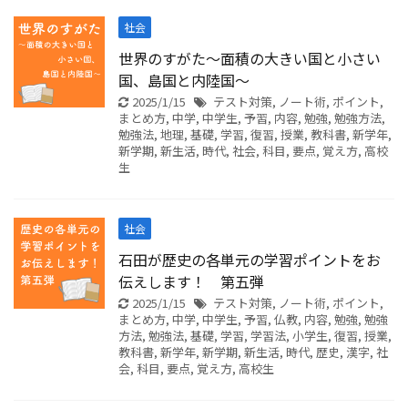
社会
世界のすがた～面積の大きい国と小さい
国、島国と内陸国～
2025/1/15
テスト対策
,
ノート術
,
ポイント
,
まとめ方
,
中学
,
中学生
,
予習
,
内容
,
勉強
,
勉強方法
,
勉強法
,
地理
,
基礎
,
学習
,
復習
,
授業
,
教科書
,
新学年
,
新学期
,
新生活
,
時代
,
社会
,
科目
,
要点
,
覚え方
,
高校
生
社会
石田が歴史の各単元の学習ポイントをお
伝えします！ 第五弾
2025/1/15
テスト対策
,
ノート術
,
ポイント
,
まとめ方
,
中学
,
中学生
,
予習
,
仏教
,
内容
,
勉強
,
勉強
方法
,
勉強法
,
基礎
,
学習
,
学習法
,
小学生
,
復習
,
授業
,
教科書
,
新学年
,
新学期
,
新生活
,
時代
,
歴史
,
漢字
,
社
会
,
科目
,
要点
,
覚え方
,
高校生