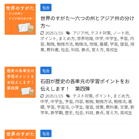
社会
世界のすがた～六つの州とアジア州の分け
方～
2025/1/15
アジア州
,
テスト対策
,
ノート術
,
ポイント
,
まとめ方
,
世界地理
,
中学
,
中学生
,
予習
,
内
容
,
勉強
,
勉強方法
,
勉強法
,
地理
,
基礎
,
学習
,
復習
,
授
業
,
教科書
,
社会
,
科目
,
要点
,
覚え方
,
高校生
社会
石田が歴史の各単元の学習ポイントをお
伝えします！ 第四弾
2025/1/15
テスト対策
,
ポイント
,
まとめ方
,
中学
,
中学生
,
予習
,
内容
,
勉強
,
勉強方法
,
勉強法
,
基
礎
,
学習
,
学習法
,
小学生
,
復習
,
授業
,
教科書
,
文章
,
新
学年
,
新学期
,
歴史
,
社会
,
科目
,
要点
,
覚え方
,
高校生
社会