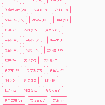
保護者向け
(29)
内容
(157)
勉強
(197)
勉強方法
(172)
勉強法
(185)
国語
(48)
地理
(27)
基礎
(185)
夏休み
(39)
学習
(162)
学習法
(217)
小学生
(115)
復習
(169)
授業
(173)
教科書
(186)
数学
(54)
文章
(90)
文章題
(95)
新学年
(88)
新学期
(78)
新生活
(63)
時代
(24)
歴史
(30)
理科
(46)
社会
(42)
科目
(141)
考え方
(39)
苦手克服
(24)
英文法
(30)
英語
(47)