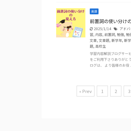
英語
前置詞の使い分け
2025/1/14
アドバ
習
,
内容
,
前置詞
,
勉強
,
勉
文章
,
文章題
,
新学年
,
新学
題
,
高校生
学習内容解説ブログサー
をご利用下さりありがと
ログは、 より皆様のお役 ..
« Prev
1
2
3