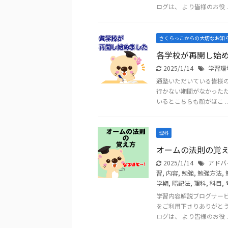
ログは、 より皆様のお役 ..
さくらっこからの大切なお知
各学校が再開し始
2025/1/14
学習環
通塾いただいている皆様
行かない期間がなかったた
いるとこちらも顔がほこ ..
理科
オームの法則の覚
2025/1/14
アドバ
習
,
内容
,
勉強
,
勉強方法
,
学期
,
暗記法
,
理科
,
科目
,
学習内容解説ブログサー
をご利用下さりありがと
ログは、 より皆様のお役 ..