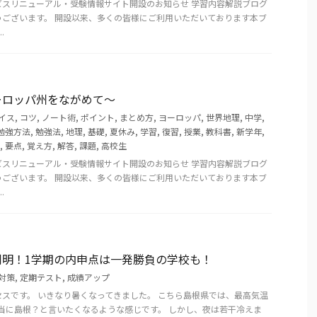
ビスリニューアル・受験情報サイト開設のお知らせ 学習内容解説ブログ
うございます。 開設以来、多くの皆様にご利用いただいております本ブ
.
ーロッパ州をながめて～
イス
,
コツ
,
ノート術
,
ポイント
,
まとめ方
,
ヨーロッパ
,
世界地理
,
中学
,
勉強方法
,
勉強法
,
地理
,
基礎
,
夏休み
,
学習
,
復習
,
授業
,
教科書
,
新学年
,
,
要点
,
覚え方
,
解答
,
課題
,
高校生
ビスリニューアル・受験情報サイト開設のお知らせ 学習内容解説ブログ
うございます。 開設以来、多くの皆様にご利用いただいております本ブ
.
判明！1学期の内申点は一発勝負の学校も！
対策
,
定期テスト
,
成績アップ
スです。 いきなり暑くなってきました。 こちら島根県では、最高気温
本当に島根？と言いたくなるような感じです。 しかし、夜は若干冷えま