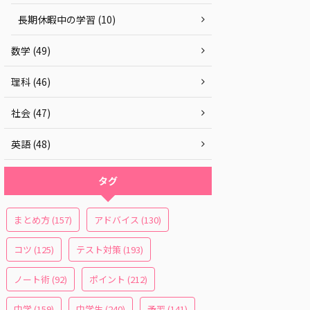
長期休暇中の学習 (10)
数学 (49)
理科 (46)
社会 (47)
英語 (48)
タグ
まとめ方
(157)
アドバイス
(130)
コツ
(125)
テスト対策
(193)
ノート術
(92)
ポイント
(212)
中学
(159)
中学生
(240)
予習
(141)