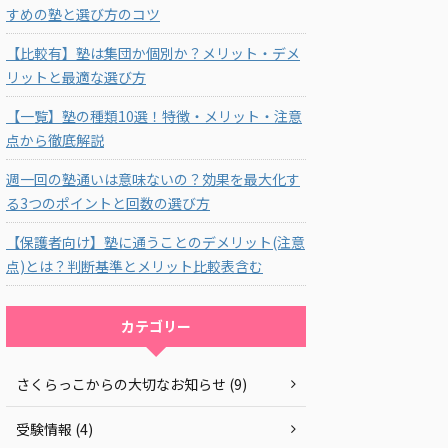
すめの塾と選び方のコツ
【比較有】塾は集団か個別か？メリット・デメ
リットと最適な選び方
【一覧】塾の種類10選！特徴・メリット・注意
点から徹底解説
週一回の塾通いは意味ないの？効果を最大化す
る3つのポイントと回数の選び方
【保護者向け】塾に通うことのデメリット(注意
点)とは？判断基準とメリット比較表含む
カテゴリー
さくらっこからの大切なお知らせ (9)
受験情報 (4)