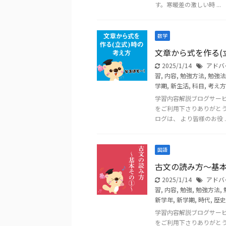
す。寒暖差の激しい時 ...
数学
文章から式を作る(
2025/1/14
アドバ
習
,
内容
,
勉強方法
,
勉強法
学期
,
新生活
,
科目
,
考え方
学習内容解説ブログサー
をご利用下さりありがと
ログは、 より皆様のお役 ..
国語
古文の読み方～基
2025/1/14
アドバ
習
,
内容
,
勉強
,
勉強方法
,
新学年
,
新学期
,
時代
,
歴史
学習内容解説ブログサー
をご利用下さりありがと