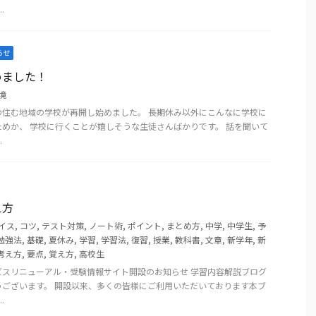
.
らせ
めました！
境
の住む地域の学校が再開し始めました。 長期休み以外にこんなに学校に
めか、 学校に行くことが嬉しそうな生徒さんばかりです。 話を聞いて
.
え方
イス
,
コツ
,
テスト対策
,
ノート術
,
ポイント
,
まとめ方
,
中学
,
中学生
,
予
勉強法
,
基礎
,
夏休み
,
学習
,
学習法
,
復習
,
授業
,
教科書
,
文章
,
新学年
,
新
考え方
,
要点
,
覚え方
,
高校生
ビスリニューアル・受験情報サイト開設のお知らせ 学習内容解説ブログ
うございます。 開設以来、多くの皆様にご利用いただいております本ブ
.