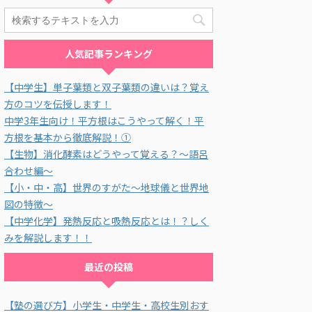
人気記事ランキング
【中学生】単子葉類と双子葉類の違いは？覚え
方のコツを伝授します！
中学3年生向け！平方根はこうやって解く！平
方根を基本から徹底解説！①
【生物】消化酵素はどうやって覚える？～語呂
合わせ編～
【小・中・高】世界のすがた～地球儀と世界地
図の特徴～
【中学化学】発熱反応と吸熱反応とは！？しく
みを解説します！！
最近の投稿
【塾の選び方】小学生・中学生・高校生別おす