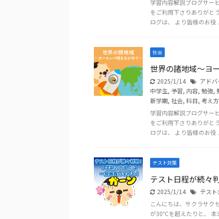
学習内容解説ブログサー
をご利用下さりありがと
ログは、 より皆様のお役 ..
社会
世界の諸地域～ヨ
2025/1/14
アドバ
中学生
,
予習
,
内容
,
勉強
,
新学期
,
社会
,
科目
,
考え方
学習内容解説ブログサー
をご利用下さりありがと
ログは、 より皆様のお役 ..
テスト対策
テスト日程が続々
2025/1/14
テスト
こんにちは、サクラサクセ
が30℃を超えたりと、 