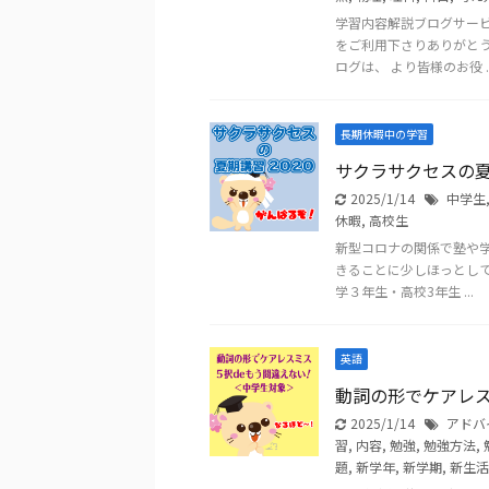
学習内容解説ブログサー
をご利用下さりありがと
ログは、 より皆様のお役 ..
長期休暇中の学習
サクラサクセスの夏
2025/1/14
中学生
休暇
,
高校生
新型コロナの関係で塾や学
きることに少しほっとして
学３年生・高校3年生 ...
英語
動詞の形でケアレス
2025/1/14
アドバ
習
,
内容
,
勉強
,
勉強方法
,
題
,
新学年
,
新学期
,
新生活