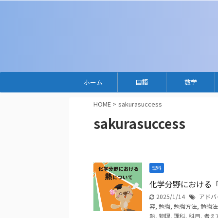
ホーム
国語
数学
HOME
>
sakurasuccess
sakurasuccess
理科
化学分野における
2025/1/14
アドバ
容
,
勉強
,
勉強方法
,
勉強法
熱
,
物理
,
理科
,
科目
,
考え