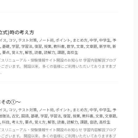
立式)時の考え方
イス
,
コツ
,
テスト対策
,
ノート術
,
ポイント
,
まとめ方
,
中学
,
中学生
,
予
,
基礎
,
学習
,
学習法
,
復習
,
授業
,
教科書
,
数学
,
文章
,
文章題
,
新学年
,
新
,
要点
,
覚え方
,
解答
,
読書
,
読解力
,
課題
,
高校生
ビスリニューアル・受験情報サイト開設のお知らせ 学習内容解説ブログ
うございます。 開設以来、多くの皆様にご利用いただいております本ブ
.
本その①～
イス
,
コツ
,
テスト対策
,
ノート術
,
ポイント
,
まとめ方
,
中学
,
中学生
,
予
勉強法
,
古文
,
国語
,
基礎
,
学習
,
学習法
,
復習
,
授業
,
教科書
,
文章
,
文章題
,
,
科目
,
考え方
,
要点
,
覚え方
,
解答
,
読書
,
読解力
,
課題
,
音読
,
高校生
ビスリニューアル・受験情報サイト開設のお知らせ 学習内容解説ブログ
うございます。 開設以来、多くの皆様にご利用いただいております本ブ