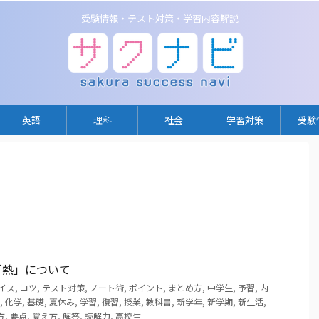
受験情報・テスト対策・学習内容解説
英語
理科
社会
学習対策
受験
「熱」について
イス
,
コツ
,
テスト対策
,
ノート術
,
ポイント
,
まとめ方
,
中学生
,
予習
,
内
,
化学
,
基礎
,
夏休み
,
学習
,
復習
,
授業
,
教科書
,
新学年
,
新学期
,
新生活
,
方
,
要点
,
覚え方
,
解答
,
読解力
,
高校生