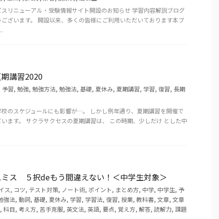
ビスリニューアル・受験情報サイト開設のお知らせ 学習内容解説ブログ
うございます。 開設以来、多くの皆様にご利用いただいております本ブ
.
期講習2020
,
予習
,
勉強
,
勉強方法
,
勉強法
,
基礎
,
夏休み
,
夏期講習
,
学習
,
復習
,
長期
校のスケジュールにも影響が…。 しかし例年通り、夏期講習を開催で
います。 サクラサクセスの夏期講習は、 この時期、少しだけ とした中
ミス ５択deもう間違えない！＜中学生対象＞
イス
,
コツ
,
テスト対策
,
ノート術
,
ポイント
,
まとめ方
,
中学
,
中学生
,
予
勉強法
,
動詞
,
基礎
,
夏休み
,
学習
,
学習法
,
復習
,
授業
,
教科書
,
文章
,
文章
,
科目
,
考え方
,
苦手克服
,
英文法
,
英語
,
要点
,
覚え方
,
解答
,
読解力
,
課題