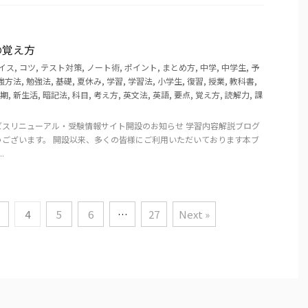
の覚え方
イス
,
コツ
,
テスト対策
,
ノート術
,
ポイント
,
まとめ方
,
中学
,
中学生
,
予
強方法
,
勉強法
,
基礎
,
夏休み
,
学習
,
学習法
,
小学生
,
復習
,
授業
,
教科書
,
期
,
新生活
,
暗記法
,
科目
,
考え方
,
英文法
,
英語
,
要点
,
覚え方
,
読解力
,
課
ビスリニューアル・受験情報サイト開設のお知らせ 学習内容解説ブログ
うございます。 開設以来、多くの皆様にご利用いただいております本ブ
.
4
5
6
…
27
Next »