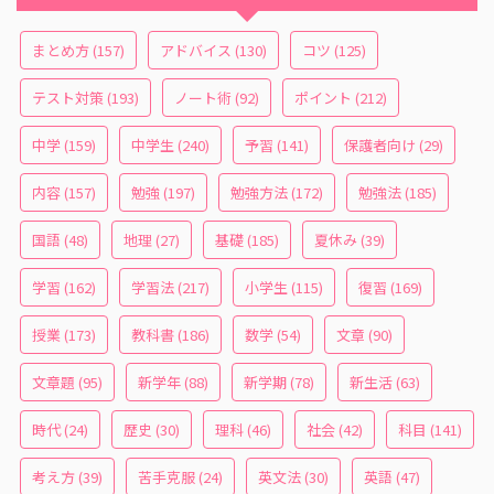
まとめ方
(157)
アドバイス
(130)
コツ
(125)
テスト対策
(193)
ノート術
(92)
ポイント
(212)
中学
(159)
中学生
(240)
予習
(141)
保護者向け
(29)
内容
(157)
勉強
(197)
勉強方法
(172)
勉強法
(185)
国語
(48)
地理
(27)
基礎
(185)
夏休み
(39)
学習
(162)
学習法
(217)
小学生
(115)
復習
(169)
授業
(173)
教科書
(186)
数学
(54)
文章
(90)
文章題
(95)
新学年
(88)
新学期
(78)
新生活
(63)
時代
(24)
歴史
(30)
理科
(46)
社会
(42)
科目
(141)
考え方
(39)
苦手克服
(24)
英文法
(30)
英語
(47)