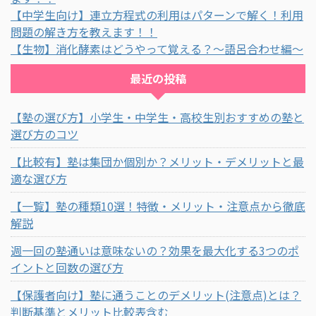
【中学生向け】連立方程式の利用はパターンで解く！利用
問題の解き方を教えます！！
【生物】消化酵素はどうやって覚える？～語呂合わせ編～
最近の投稿
【塾の選び方】小学生・中学生・高校生別おすすめの塾と
選び方のコツ
【比較有】塾は集団か個別か？メリット・デメリットと最
適な選び方
【一覧】塾の種類10選！特徴・メリット・注意点から徹底
解説
週一回の塾通いは意味ないの？効果を最大化する3つのポ
イントと回数の選び方
【保護者向け】塾に通うことのデメリット(注意点)とは？
判断基準とメリット比較表含む