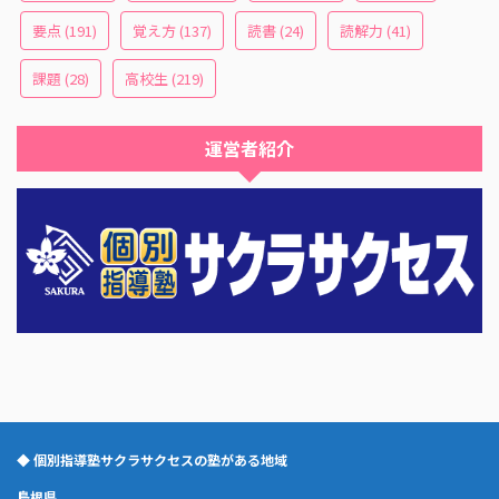
要点
(191)
覚え方
(137)
読書
(24)
読解力
(41)
課題
(28)
高校生
(219)
運営者紹介
◆ 個別指導塾サクラサクセスの塾がある地域
島根県