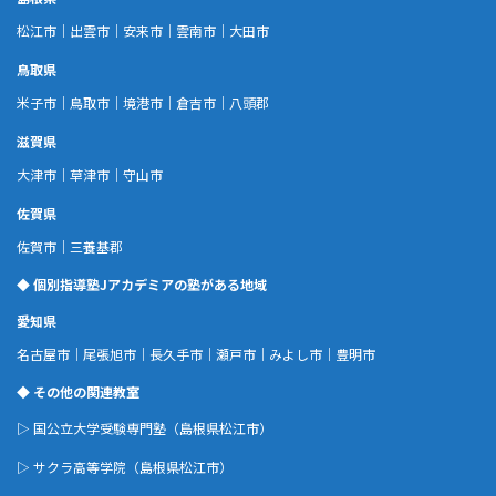
松江市
｜
出雲市
｜
安来市
｜
雲南市
｜
大田市
鳥取県
米子市
｜
鳥取市
｜
境港市
｜
倉吉市
｜
八頭郡
滋賀県
大津市
｜
草津市
｜
守山市
佐賀県
佐賀市
｜
三養基郡
◆ 個別指導塾Jアカデミアの塾がある地域
愛知県
名古屋市
｜
尾張旭市
｜
長久手市
｜
瀬戸市
｜
みよし市
｜
豊明市
◆ その他の関連教室
▷
国公立大学受験専門塾
（島根県松江市）
▷
サクラ高等学院
（島根県松江市）