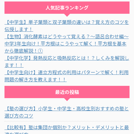
人気記事ランキング
【中学生】単子葉類と双子葉類の違いは？覚え方のコツを
伝授します！
【生物】消化酵素はどうやって覚える？～語呂合わせ編～
中学3年生向け！平方根はこうやって解く！平方根を基本
から徹底解説！①
【中学化学】発熱反応と吸熱反応とは！？しくみを解説し
ます！！
【中学生向け】連立方程式の利用はパターンで解く！利用
問題の解き方を教えます！！
最近の投稿
【塾の選び方】小学生・中学生・高校生別おすすめの塾と
選び方のコツ
【比較有】塾は集団か個別か？メリット・デメリットと最