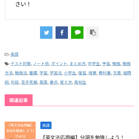
さい！
-
英語
-
テスト対策
,
ノート術
,
ポイント
,
まとめ方
,
中学生
,
予習
,
勉強
,
勉強
方法
,
勉強法
,
基礎
,
学習
,
学習法
,
小学生
,
復習
,
授業
,
教科書
,
文章
,
疑問
詞
,
科目
,
苦手克服
,
英語
,
要点
,
覚え方
,
高校生
関連記事
英語
【英文法応用編】分詞を勉強しよう！