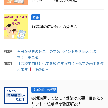
英語
前置詞の使い分けの覚え方
PREV
石田が歴史の各単元の学習ポイントをお伝えしま
す！ 第二弾
NEXT
【高校生向け】化学を勉強する前に～化学の基本を教
えます
第2弾～
長期休暇中の学習
冬期講習ってなに？受講は必要？目的とメ
リット・注意点を徹底解説！