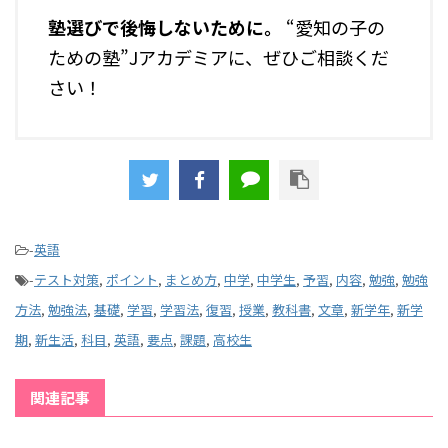
塾選びで後悔しないために――。
“愛知の子の
ための塾”Jアカデミアに、ぜひご相談くだ
さい！
-
英語
-
テスト対策
,
ポイント
,
まとめ方
,
中学
,
中学生
,
予習
,
内容
,
勉強
,
勉強
方法
,
勉強法
,
基礎
,
学習
,
学習法
,
復習
,
授業
,
教科書
,
文章
,
新学年
,
新学
期
,
新生活
,
科目
,
英語
,
要点
,
課題
,
高校生
関連記事