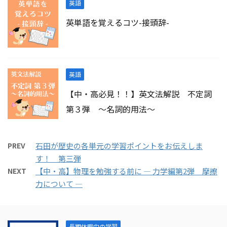
英語
英単語を覚えるコツ-接頭辞-
英語
【中・高必見！！】英文法解説 不定詞
第３弾 ～名詞的用法～
PREV
石田が歴史の各単元の学習ポイントをお伝えしま
す！ 第三弾
NEXT
【中・高】物理を勉強する前に ― 力学編第2弾 摩擦
力について ―
長期休暇中の学習