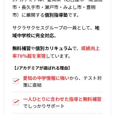
市・長久手市・瀬戸市・みよし市・豊明
市）に展開する
個別指導塾
です。
サクラサクセスグループの一員として、
地
域中学校に完全対応
。
無料補習
や
個別カリキュラム
で、
成績向上
率70％超を実現
しています。
【Jアカデミアが選ばれる理由】
愛知の中学情報に強い
から、テスト対
策に直結
一人ひとりに合わせた指導と無料補習
でしっかりサポート