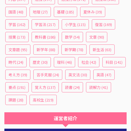
国語
(48)
地理
(27)
基礎
(185)
夏休み
(39)
学習
(162)
学習法
(217)
小学生
(115)
復習
(169)
授業
(173)
教科書
(186)
数学
(54)
文章
(90)
文章題
(95)
新学年
(88)
新学期
(78)
新生活
(63)
時代
(24)
歴史
(30)
理科
(46)
社会
(42)
科目
(141)
考え方
(39)
苦手克服
(24)
英文法
(30)
英語
(47)
要点
(191)
覚え方
(137)
読書
(24)
読解力
(41)
課題
(28)
高校生
(219)
運営者紹介