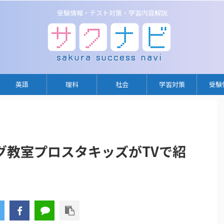
受験情報・テスト対策・学習内容解説
英語
理科
社会
学習対策
受験
>
グ教室プロスタキッズがTVで紹