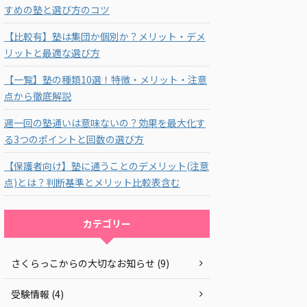
すめの塾と選び方のコツ
【比較有】塾は集団か個別か？メリット・デメ
リットと最適な選び方
【一覧】塾の種類10選！特徴・メリット・注意
点から徹底解説
週一回の塾通いは意味ないの？効果を最大化す
る3つのポイントと回数の選び方
【保護者向け】塾に通うことのデメリット(注意
点)とは？判断基準とメリット比較表含む
カテゴリー
さくらっこからの大切なお知らせ (9)
受験情報 (4)