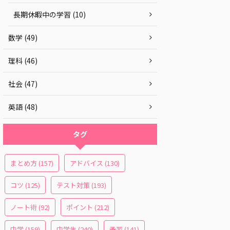
長期休暇中の学習 (10)
数学 (49)
理科 (46)
社会 (47)
英語 (48)
タグ
まとめ方
(157)
アドバイス
(130)
コツ
(125)
テスト対策
(193)
ノート術
(92)
ポイント
(212)
中学
(159)
中学生
(240)
予習
(141)