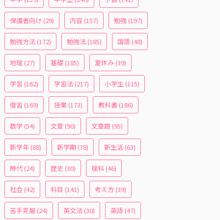
保護者向け
(29)
内容
(157)
勉強
(197)
勉強方法
(172)
勉強法
(185)
国語
(48)
地理
(27)
基礎
(185)
夏休み
(39)
学習
(162)
学習法
(217)
小学生
(115)
復習
(169)
授業
(173)
教科書
(186)
数学
(54)
文章
(90)
文章題
(95)
新学年
(88)
新学期
(78)
新生活
(63)
時代
(24)
歴史
(30)
理科
(46)
社会
(42)
科目
(141)
考え方
(39)
苦手克服
(24)
英文法
(30)
英語
(47)