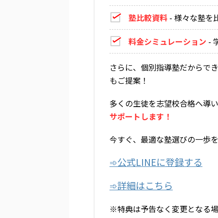
塾比較資料
- 様々な塾を
料金シミュレーション
-
さらに、個別指導塾だからで
もご提案！
多くの生徒を志望校合格へ導
サポートします！
今すぐ、最適な塾選びの一歩
➾公式LINEに登録する
➾詳細はこちら
※特典は予告なく変更となる場