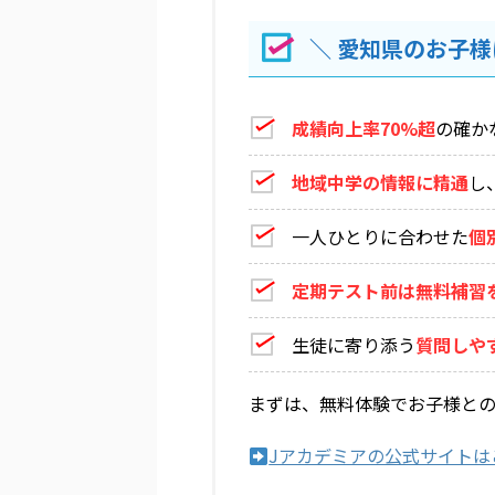
＼ 愛知県のお子様
成績向上率70%超
の確か
地域中学の情報に精通
し
一人ひとりに合わせた
個
定期テスト前は無料補習
生徒に寄り添う
質問しや
まずは、無料体験でお子様と
Jアカデミアの公式サイトは