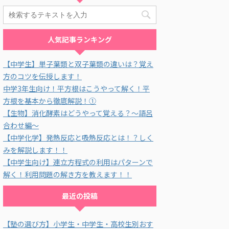
人気記事ランキング
【中学生】単子葉類と双子葉類の違いは？覚え
方のコツを伝授します！
中学3年生向け！平方根はこうやって解く！平
方根を基本から徹底解説！①
【生物】消化酵素はどうやって覚える？～語呂
合わせ編～
【中学化学】発熱反応と吸熱反応とは！？しく
みを解説します！！
【中学生向け】連立方程式の利用はパターンで
解く！利用問題の解き方を教えます！！
最近の投稿
【塾の選び方】小学生・中学生・高校生別おす