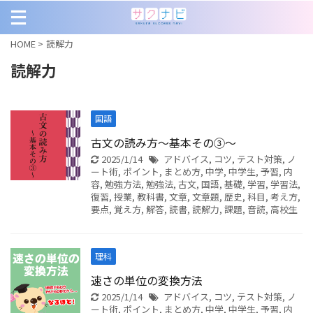
HOME
>
読解力
読解力
国語
古文の読み方～基本その③～
2025/1/14
アドバイス
,
コツ
,
テスト対策
,
ノ
ート術
,
ポイント
,
まとめ方
,
中学
,
中学生
,
予習
,
内
容
,
勉強方法
,
勉強法
,
古文
,
国語
,
基礎
,
学習
,
学習法
,
復習
,
授業
,
教科書
,
文章
,
文章題
,
歴史
,
科目
,
考え方
,
要点
,
覚え方
,
解答
,
読書
,
読解力
,
課題
,
音読
,
高校生
理科
速さの単位の変換方法
2025/1/14
アドバイス
,
コツ
,
テスト対策
,
ノ
ート術
,
ポイント
,
まとめ方
,
中学
,
中学生
,
予習
,
内