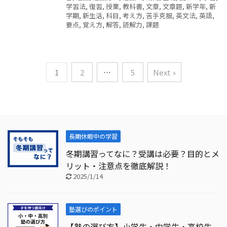
学習法
,
復習
,
授業
,
教科書
,
文章
,
文章題
,
新学年
,
新
学期
,
新生活
,
科目
,
考え方
,
苦手克服
,
英文法
,
英語
,
要点
,
覚え方
,
解答
,
読解力
,
課題
1
2
…
5
Next »
長期休暇中の学習
冬期講習ってなに？受講は必要？目的とメ
リット・注意点を徹底解説！
2025/1/14
塾選びのポイント
【塾の選び方】小学生・中学生・高校生