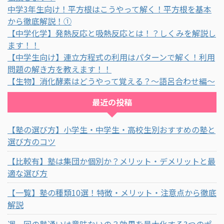
中学3年生向け！平方根はこうやって解く！平方根を基本
から徹底解説！①
【中学化学】発熱反応と吸熱反応とは！？しくみを解説し
ます！！
【中学生向け】連立方程式の利用はパターンで解く！利用
問題の解き方を教えます！！
【生物】消化酵素はどうやって覚える？～語呂合わせ編～
最近の投稿
【塾の選び方】小学生・中学生・高校生別おすすめの塾と
選び方のコツ
【比較有】塾は集団か個別か？メリット・デメリットと最
適な選び方
【一覧】塾の種類10選！特徴・メリット・注意点から徹底
解説