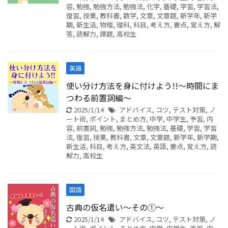
容
,
勉強
,
勉強方法
,
勉強法
,
化学
,
基礎
,
学習
,
学習法
,
復習
,
授業
,
教科書
,
数学
,
文章
,
文章題
,
新学年
,
新学
期
,
新生活
,
物理
,
理科
,
科目
,
考え方
,
要点
,
覚え方
,
解
答
,
読解力
,
課題
,
高校生
英語
使い分け方法を身に付けよう!!～時間にま
つわる前置詞編～
2025/1/14
アドバイス
,
コツ
,
テスト対策
,
ノ
ート術
,
ポイント
,
まとめ方
,
中学
,
中学生
,
予習
,
内
容
,
前置詞
,
勉強
,
勉強方法
,
勉強法
,
基礎
,
学習
,
学習
法
,
復習
,
授業
,
教科書
,
文章
,
文章題
,
新学年
,
新学期
,
新生活
,
科目
,
考え方
,
英文法
,
英語
,
要点
,
覚え方
,
読
解力
,
高校生
国語
古典の仮名遣い～その①～
2025/1/14
アドバイス
,
コツ
,
テスト対策
,
ノ