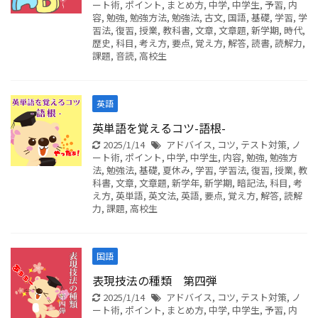
ート術
,
ポイント
,
まとめ方
,
中学
,
中学生
,
予習
,
内
容
,
勉強
,
勉強方法
,
勉強法
,
古文
,
国語
,
基礎
,
学習
,
学
習法
,
復習
,
授業
,
教科書
,
文章
,
文章題
,
新学期
,
時代
,
歴史
,
科目
,
考え方
,
要点
,
覚え方
,
解答
,
読書
,
読解力
,
課題
,
音読
,
高校生
英語
英単語を覚えるコツ-語根-
2025/1/14
アドバイス
,
コツ
,
テスト対策
,
ノ
ート術
,
ポイント
,
中学
,
中学生
,
内容
,
勉強
,
勉強方
法
,
勉強法
,
基礎
,
夏休み
,
学習
,
学習法
,
復習
,
授業
,
教
科書
,
文章
,
文章題
,
新学年
,
新学期
,
暗記法
,
科目
,
考
え方
,
英単語
,
英文法
,
英語
,
要点
,
覚え方
,
解答
,
読解
力
,
課題
,
高校生
国語
表現技法の種類 第四弾
2025/1/14
アドバイス
,
コツ
,
テスト対策
,
ノ
ート術
,
ポイント
,
まとめ方
,
中学
,
中学生
,
予習
,
内