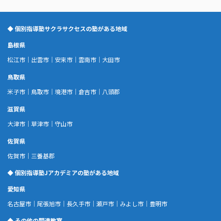
◆ 個別指導塾サクラサクセスの塾がある地域
島根県
松江市
｜
出雲市
｜
安来市
｜
雲南市
｜
大田市
鳥取県
米子市
｜
鳥取市
｜
境港市
｜
倉吉市
｜
八頭郡
滋賀県
大津市
｜
草津市
｜
守山市
佐賀県
佐賀市
｜
三養基郡
◆ 個別指導塾Jアカデミアの塾がある地域
愛知県
名古屋市
｜
尾張旭市
｜
長久手市
｜
瀬戸市
｜
みよし市
｜
豊明市
◆ その他の関連教室