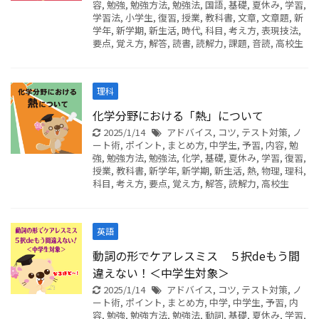
容
,
勉強
,
勉強方法
,
勉強法
,
国語
,
基礎
,
夏休み
,
学習
,
学習法
,
小学生
,
復習
,
授業
,
教科書
,
文章
,
文章題
,
新
学年
,
新学期
,
新生活
,
時代
,
科目
,
考え方
,
表現技法
,
要点
,
覚え方
,
解答
,
読書
,
読解力
,
課題
,
音読
,
高校生
理科
化学分野における「熱」について
2025/1/14
アドバイス
,
コツ
,
テスト対策
,
ノ
ート術
,
ポイント
,
まとめ方
,
中学生
,
予習
,
内容
,
勉
強
,
勉強方法
,
勉強法
,
化学
,
基礎
,
夏休み
,
学習
,
復習
,
授業
,
教科書
,
新学年
,
新学期
,
新生活
,
熱
,
物理
,
理科
,
科目
,
考え方
,
要点
,
覚え方
,
解答
,
読解力
,
高校生
英語
動詞の形でケアレスミス ５択deもう間
違えない！＜中学生対象＞
2025/1/14
アドバイス
,
コツ
,
テスト対策
,
ノ
ート術
,
ポイント
,
まとめ方
,
中学
,
中学生
,
予習
,
内
容
,
勉強
,
勉強方法
,
勉強法
,
動詞
,
基礎
,
夏休み
,
学習
,