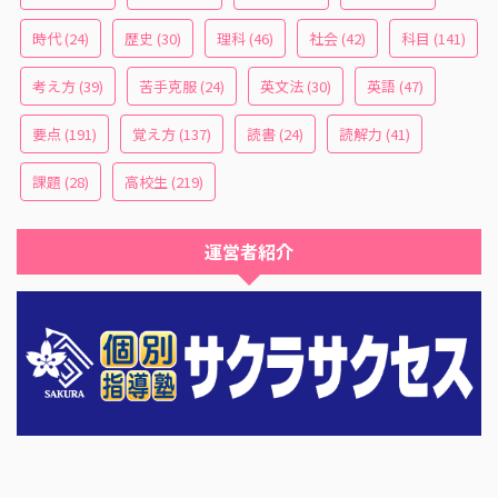
時代
(24)
歴史
(30)
理科
(46)
社会
(42)
科目
(141)
考え方
(39)
苦手克服
(24)
英文法
(30)
英語
(47)
要点
(191)
覚え方
(137)
読書
(24)
読解力
(41)
課題
(28)
高校生
(219)
運営者紹介