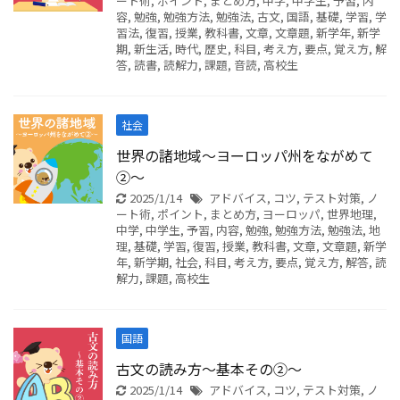
ート術
,
ポイント
,
まとめ方
,
中学
,
中学生
,
予習
,
内
容
,
勉強
,
勉強方法
,
勉強法
,
古文
,
国語
,
基礎
,
学習
,
学
習法
,
復習
,
授業
,
教科書
,
文章
,
文章題
,
新学年
,
新学
期
,
新生活
,
時代
,
歴史
,
科目
,
考え方
,
要点
,
覚え方
,
解
答
,
読書
,
読解力
,
課題
,
音読
,
高校生
社会
世界の諸地域～ヨーロッパ州をながめて
②～
2025/1/14
アドバイス
,
コツ
,
テスト対策
,
ノ
ート術
,
ポイント
,
まとめ方
,
ヨーロッパ
,
世界地理
,
中学
,
中学生
,
予習
,
内容
,
勉強
,
勉強方法
,
勉強法
,
地
理
,
基礎
,
学習
,
復習
,
授業
,
教科書
,
文章
,
文章題
,
新学
年
,
新学期
,
社会
,
科目
,
考え方
,
要点
,
覚え方
,
解答
,
読
解力
,
課題
,
高校生
国語
古文の読み方～基本その②～
2025/1/14
アドバイス
,
コツ
,
テスト対策
,
ノ