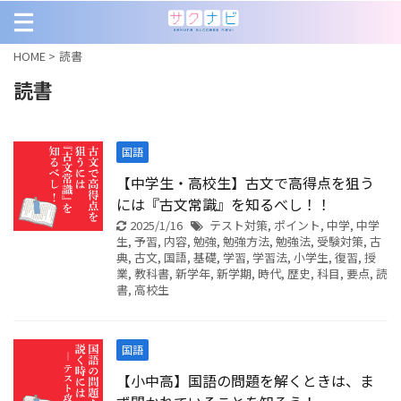
HOME
>
読書
読書
国語
【中学生・高校生】古文で高得点を狙う
には『古文常識』を知るべし！！
2025/1/16
テスト対策
,
ポイント
,
中学
,
中学
生
,
予習
,
内容
,
勉強
,
勉強方法
,
勉強法
,
受験対策
,
古
典
,
古文
,
国語
,
基礎
,
学習
,
学習法
,
小学生
,
復習
,
授
業
,
教科書
,
新学年
,
新学期
,
時代
,
歴史
,
科目
,
要点
,
読
書
,
高校生
国語
【小中高】国語の問題を解くときは、ま