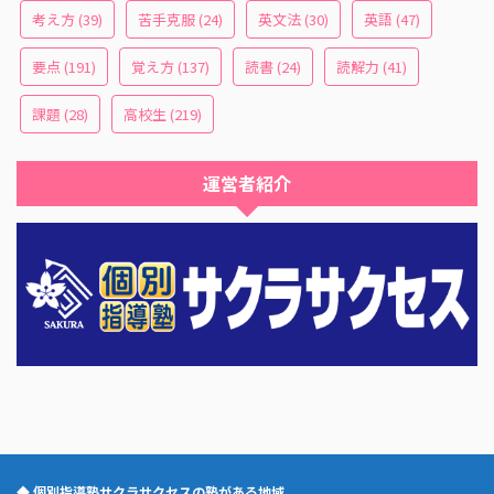
考え方
(39)
苦手克服
(24)
英文法
(30)
英語
(47)
要点
(191)
覚え方
(137)
読書
(24)
読解力
(41)
課題
(28)
高校生
(219)
運営者紹介
◆ 個別指導塾サクラサクセスの塾がある地域