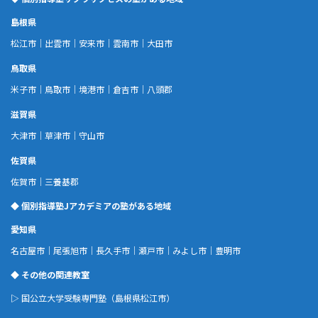
島根県
松江市
｜
出雲市
｜
安来市
｜
雲南市
｜
大田市
鳥取県
米子市
｜
鳥取市
｜
境港市
｜
倉吉市
｜
八頭郡
滋賀県
大津市
｜
草津市
｜
守山市
佐賀県
佐賀市
｜
三養基郡
◆ 個別指導塾Jアカデミアの塾がある地域
愛知県
名古屋市
｜
尾張旭市
｜
長久手市
｜
瀬戸市
｜
みよし市
｜
豊明市
◆ その他の関連教室
▷
国公立大学受験専門塾
（島根県松江市）