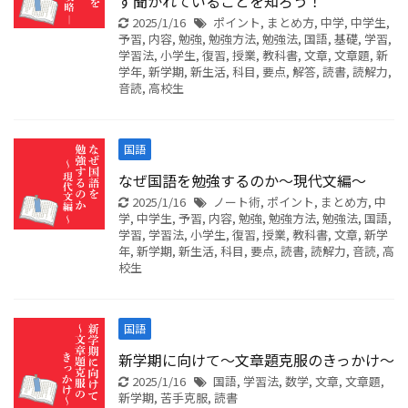
ず聞かれていることを知ろう！
2025/1/16
ポイント
,
まとめ方
,
中学
,
中学生
,
予習
,
内容
,
勉強
,
勉強方法
,
勉強法
,
国語
,
基礎
,
学習
,
学習法
,
小学生
,
復習
,
授業
,
教科書
,
文章
,
文章題
,
新
学年
,
新学期
,
新生活
,
科目
,
要点
,
解答
,
読書
,
読解力
,
音読
,
高校生
国語
なぜ国語を勉強するのか～現代文編～
2025/1/16
ノート術
,
ポイント
,
まとめ方
,
中
学
,
中学生
,
予習
,
内容
,
勉強
,
勉強方法
,
勉強法
,
国語
,
学習
,
学習法
,
小学生
,
復習
,
授業
,
教科書
,
文章
,
新学
年
,
新学期
,
新生活
,
科目
,
要点
,
読書
,
読解力
,
音読
,
高
校生
国語
新学期に向けて～文章題克服のきっかけ～
2025/1/16
国語
,
学習法
,
数学
,
文章
,
文章題
,
新学期
,
苦手克服
,
読書