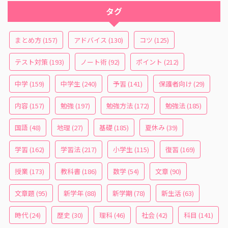
タグ
まとめ方
(157)
アドバイス
(130)
コツ
(125)
テスト対策
(193)
ノート術
(92)
ポイント
(212)
中学
(159)
中学生
(240)
予習
(141)
保護者向け
(29)
内容
(157)
勉強
(197)
勉強方法
(172)
勉強法
(185)
国語
(48)
地理
(27)
基礎
(185)
夏休み
(39)
学習
(162)
学習法
(217)
小学生
(115)
復習
(169)
授業
(173)
教科書
(186)
数学
(54)
文章
(90)
文章題
(95)
新学年
(88)
新学期
(78)
新生活
(63)
時代
(24)
歴史
(30)
理科
(46)
社会
(42)
科目
(141)