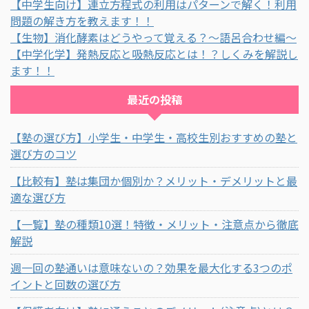
【中学生向け】連立方程式の利用はパターンで解く！利用
問題の解き方を教えます！！
【生物】消化酵素はどうやって覚える？～語呂合わせ編～
【中学化学】発熱反応と吸熱反応とは！？しくみを解説し
ます！！
最近の投稿
【塾の選び方】小学生・中学生・高校生別おすすめの塾と
選び方のコツ
【比較有】塾は集団か個別か？メリット・デメリットと最
適な選び方
【一覧】塾の種類10選！特徴・メリット・注意点から徹底
解説
週一回の塾通いは意味ないの？効果を最大化する3つのポ
イントと回数の選び方