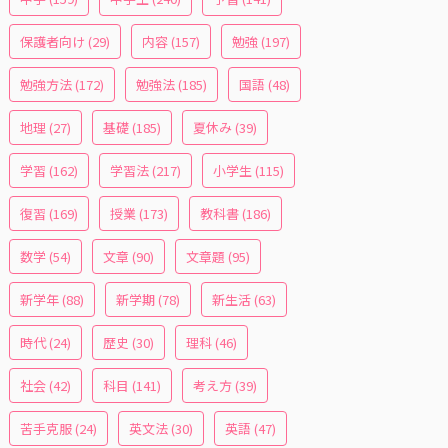
保護者向け
(29)
内容
(157)
勉強
(197)
勉強方法
(172)
勉強法
(185)
国語
(48)
地理
(27)
基礎
(185)
夏休み
(39)
学習
(162)
学習法
(217)
小学生
(115)
復習
(169)
授業
(173)
教科書
(186)
数学
(54)
文章
(90)
文章題
(95)
新学年
(88)
新学期
(78)
新生活
(63)
時代
(24)
歴史
(30)
理科
(46)
社会
(42)
科目
(141)
考え方
(39)
苦手克服
(24)
英文法
(30)
英語
(47)