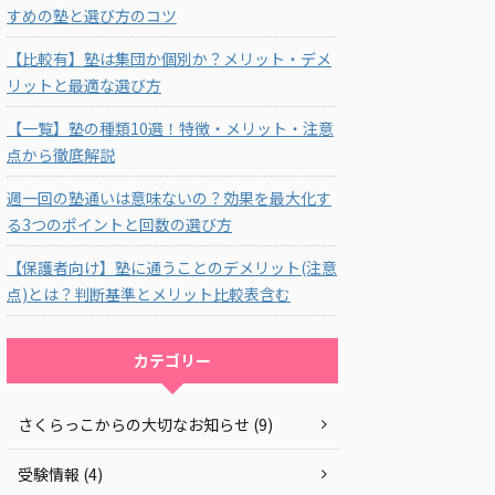
すめの塾と選び方のコツ
【比較有】塾は集団か個別か？メリット・デメ
リットと最適な選び方
【一覧】塾の種類10選！特徴・メリット・注意
点から徹底解説
週一回の塾通いは意味ないの？効果を最大化す
る3つのポイントと回数の選び方
【保護者向け】塾に通うことのデメリット(注意
点)とは？判断基準とメリット比較表含む
カテゴリー
さくらっこからの大切なお知らせ (9)
受験情報 (4)