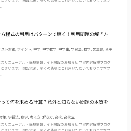
うございます。 開設以来、多くの皆様にご利用いただいております本ブ
.
立方程式の利用はパターンで解く！利用問題の解き方
テスト対策
,
ポイント
,
中学
,
中学数学
,
中学生
,
学習法
,
数学
,
文章題
,
苦手
ビスリニューアル・受験情報サイト開設のお知らせ 学習内容解説ブログ
うございます。 開設以来、多くの皆様にご利用いただいております本ブ
.
分って何を求める計算？意外と知らない問題の本質を
対策
,
学習法
,
数学
,
考え方
,
解き方
,
高校
,
高校生
ビスリニューアル・受験情報サイト開設のお知らせ 学習内容解説ブログ
うございます。 開設以来、多くの皆様にご利用いただいております本ブ