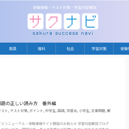
受験情報・テスト対策・学習内容解説
英語
理科
社会
学習対策
受験
問題の正しい読み方 番外編
テスト
,
テスト対策
,
ポイント
,
中学生
,
国語
,
学習法
,
小学生
,
文章問題
,
解
ビスリニューアル・受験情報サイト開設のお知らせ 学習内容解説ブログ