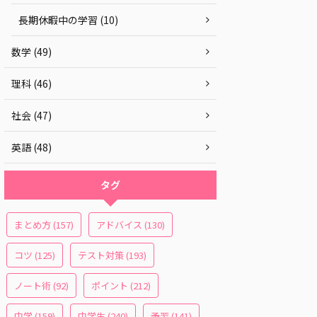
長期休暇中の学習 (10)
数学 (49)
理科 (46)
社会 (47)
英語 (48)
タグ
まとめ方
(157)
アドバイス
(130)
コツ
(125)
テスト対策
(193)
ノート術
(92)
ポイント
(212)
中学
(159)
中学生
(240)
予習
(141)