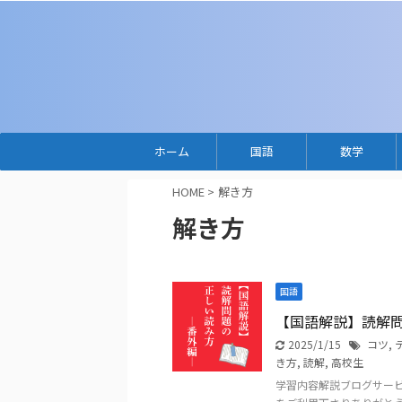
ホーム
国語
数学
HOME
>
解き方
解き方
国語
【国語解説】読解
2025/1/15
コツ
,
き方
,
読解
,
高校生
学習内容解説ブログサー