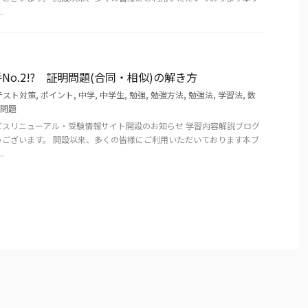
.
o.2!? 証明問題(合同・相似)の解き方
テスト対策
,
ポイント
,
中学
,
中学生
,
勉強
,
勉強方法
,
勉強法
,
学習法
,
数
問題
ビスリニューアル・受験情報サイト開設のお知らせ 学習内容解説ブログ
うございます。 開設以来、多くの皆様にご利用いただいております本ブ
.