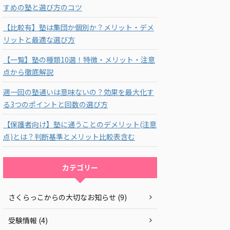
すめの塾と選び方のコツ
【比較有】塾は集団か個別か？メリット・デメ
リットと最適な選び方
【一覧】塾の種類10選！特徴・メリット・注意
点から徹底解説
週一回の塾通いは意味ないの？効果を最大化す
る3つのポイントと回数の選び方
【保護者向け】塾に通うことのデメリット(注意
点)とは？判断基準とメリット比較表含む
カテゴリー
さくらっこからの大切なお知らせ (9)
受験情報 (4)