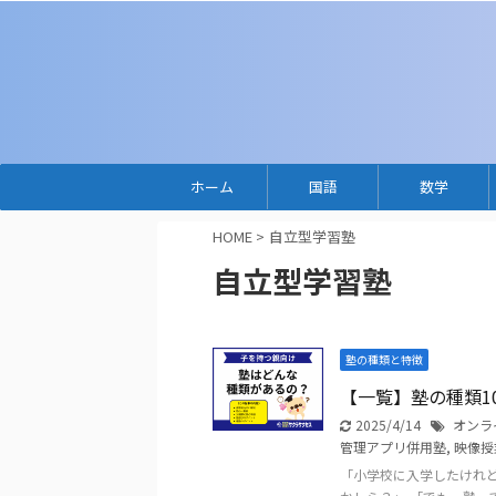
ホーム
国語
数学
HOME
>
自立型学習塾
自立型学習塾
塾の種類と特徴
【一覧】塾の種類1
2025/4/14
オンラ
管理アプリ併用塾
,
映像授
「小学校に入学したけれど