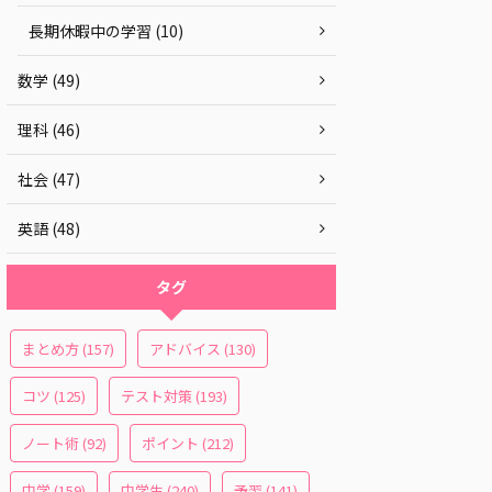
長期休暇中の学習 (10)
数学 (49)
理科 (46)
社会 (47)
英語 (48)
タグ
まとめ方
(157)
アドバイス
(130)
コツ
(125)
テスト対策
(193)
ノート術
(92)
ポイント
(212)
中学
(159)
中学生
(240)
予習
(141)