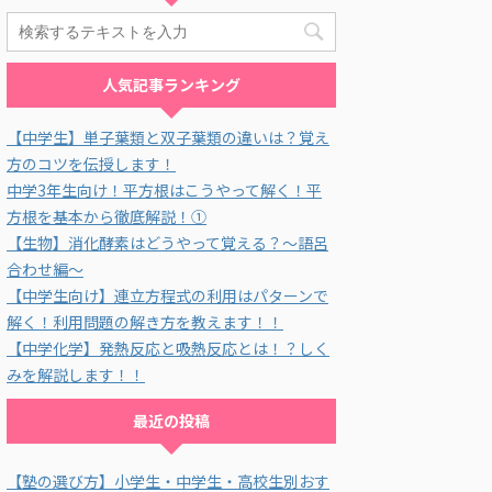
人気記事ランキング
【中学生】単子葉類と双子葉類の違いは？覚え
方のコツを伝授します！
中学3年生向け！平方根はこうやって解く！平
方根を基本から徹底解説！①
【生物】消化酵素はどうやって覚える？～語呂
合わせ編～
【中学生向け】連立方程式の利用はパターンで
解く！利用問題の解き方を教えます！！
【中学化学】発熱反応と吸熱反応とは！？しく
みを解説します！！
最近の投稿
【塾の選び方】小学生・中学生・高校生別おす