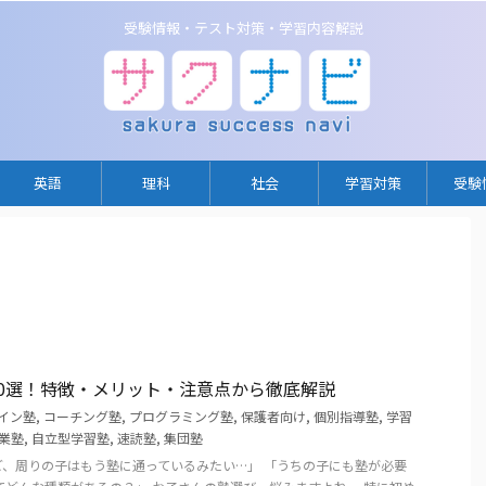
受験情報・テスト対策・学習内容解説
英語
理科
社会
学習対策
受験
0選！特徴・メリット・注意点から徹底解説
イン塾
,
コーチング塾
,
プログラミング塾
,
保護者向け
,
個別指導塾
,
学習
業塾
,
自立型学習塾
,
速読塾
,
集団塾
、周りの子はもう塾に通っているみたい…」 「うちの子にも塾が必要