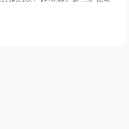
てどんな種類があるの？」 お子さんの塾選び、悩みますよね。 特に初め