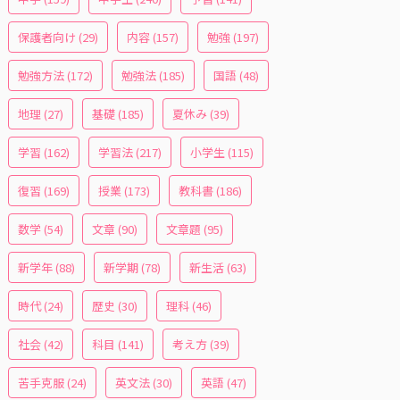
保護者向け
(29)
内容
(157)
勉強
(197)
勉強方法
(172)
勉強法
(185)
国語
(48)
地理
(27)
基礎
(185)
夏休み
(39)
学習
(162)
学習法
(217)
小学生
(115)
復習
(169)
授業
(173)
教科書
(186)
数学
(54)
文章
(90)
文章題
(95)
新学年
(88)
新学期
(78)
新生活
(63)
時代
(24)
歴史
(30)
理科
(46)
社会
(42)
科目
(141)
考え方
(39)
苦手克服
(24)
英文法
(30)
英語
(47)