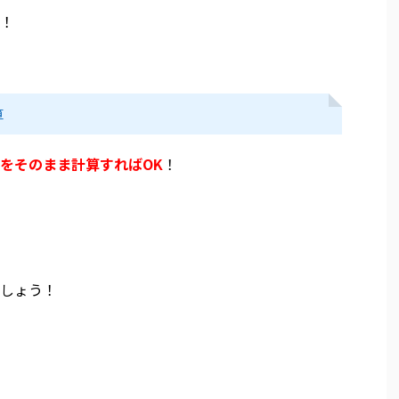
！
算
をそのまま計算すればOK
！
しょう！