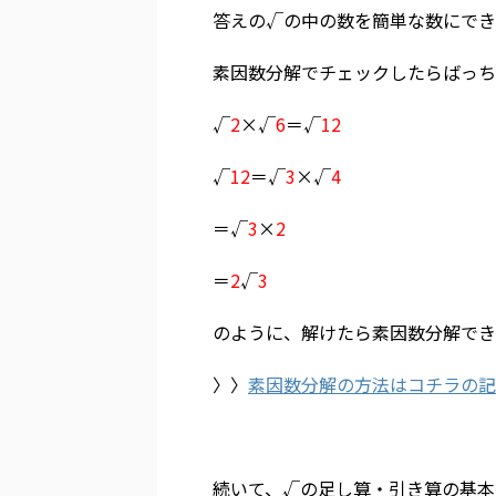
答えの√の中の数を簡単な数にでき
素因数分解でチェックしたらばっち
√
2
×√
6
＝√
12
√
12
＝√
3
×√
4
＝√
3
×
2
＝
2
√
3
のように、解けたら素因数分解でき
〉〉
素因数分解の方法はコチラの記
続いて、√の足し算・引き算の基本