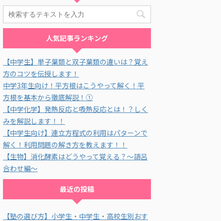
人気記事ランキング
【中学生】単子葉類と双子葉類の違いは？覚え
方のコツを伝授します！
中学3年生向け！平方根はこうやって解く！平
方根を基本から徹底解説！①
【中学化学】発熱反応と吸熱反応とは！？しく
みを解説します！！
【中学生向け】連立方程式の利用はパターンで
解く！利用問題の解き方を教えます！！
【生物】消化酵素はどうやって覚える？～語呂
合わせ編～
最近の投稿
【塾の選び方】小学生・中学生・高校生別おす