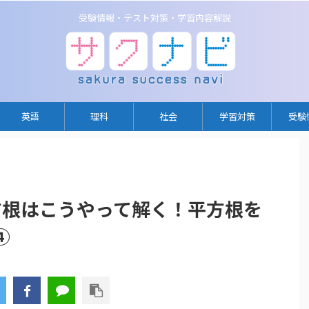
受験情報・テスト対策・学習内容解説
英語
理科
社会
学習対策
受験
方根はこうやって解く！平方根を
④