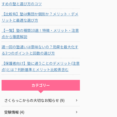
すめの塾と選び方のコツ
【比較有】塾は集団か個別か？メリット・デメ
リットと最適な選び方
【一覧】塾の種類10選！特徴・メリット・注意
点から徹底解説
週一回の塾通いは意味ないの？効果を最大化す
る3つのポイントと回数の選び方
【保護者向け】塾に通うことのデメリット(注意
点)とは？判断基準とメリット比較表含む
カテゴリー
さくらっこからの大切なお知らせ (9)
受験情報 (4)