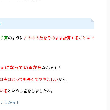
算
り算
のように
√の中の数をそのまま計算することはで
答えになっているから
なんです！
は実はとっても長くてややこしい
から、
いる
というお話をしましたね。
チラから！