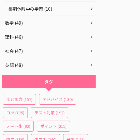
長期休暇中の学習 (10)
数学 (49)
理科 (46)
社会 (47)
英語 (48)
タグ
まとめ方
(157)
アドバイス
(130)
コツ
(125)
テスト対策
(193)
ノート術
(92)
ポイント
(212)
中学
(159)
中学生
(240)
予習
(141)