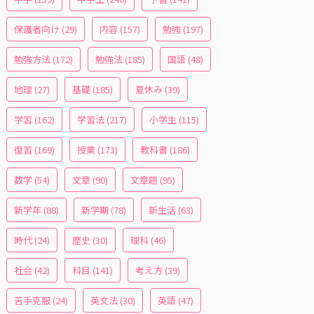
保護者向け
(29)
内容
(157)
勉強
(197)
勉強方法
(172)
勉強法
(185)
国語
(48)
地理
(27)
基礎
(185)
夏休み
(39)
学習
(162)
学習法
(217)
小学生
(115)
復習
(169)
授業
(173)
教科書
(186)
数学
(54)
文章
(90)
文章題
(95)
新学年
(88)
新学期
(78)
新生活
(63)
時代
(24)
歴史
(30)
理科
(46)
社会
(42)
科目
(141)
考え方
(39)
苦手克服
(24)
英文法
(30)
英語
(47)