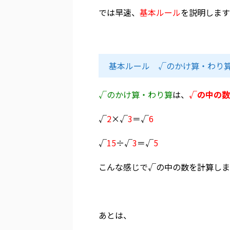
では早速、
基本ルール
を説明します
基本ルール √のかけ算・わり
√のかけ算・わり算
は、
√の中の数
√
2
×√
3
＝√
6
√
15
÷√
3
＝√
5
こんな感じで√の中の数を計算しま
あとは、